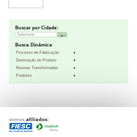
Fale Conosco
NOSSAS ASSOCIADAS
SEJA UM ASSOCIADO
Buscar por Cidade:
VAGAS
Busca Dinâmica
Processo de Fabricação
Destinação do Produto
Resinas Transformadas
Produtos
somos
afiliados: