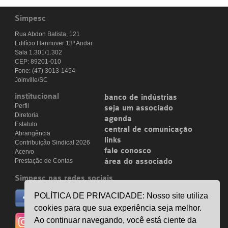
Simpesc
Rua Abdon Batista, 121
Edifício Hannover 13º Andar
Sala 1.301/1.302
CEP: 89201-010
Fone: (47) 3013-1454
Joinville/SC
institucional
banco de indústrias
Perfil
seja um associado
Diretoria
agenda
Estatuto
central de comunicação
Abrangência
links
Contribuição Sindical 2026
fale conosco
Acervo
Prestação de Contas
área do associado
Simpesc nas redes sociais
no facebook
POLÍTICA DE PRIVACIDADE: Nosso site utiliza
/simpesc
cookies para que sua experiência seja melhor.
no instagram
Ao continuar navegando, você está ciente da
@simpescplasticos