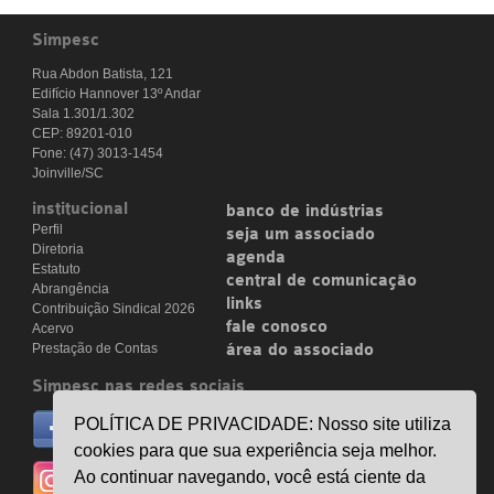
Simpesc
Rua Abdon Batista, 121
Edifício Hannover 13º Andar
Sala 1.301/1.302
CEP: 89201-010
Fone: (47) 3013-1454
Joinville/SC
institucional
banco de indústrias
Perfil
seja um associado
Diretoria
agenda
Estatuto
central de comunicação
Abrangência
links
Contribuição Sindical 2026
fale conosco
Acervo
Prestação de Contas
área do associado
Simpesc nas redes sociais
no facebook
POLÍTICA DE PRIVACIDADE: Nosso site utiliza
/simpesc
cookies para que sua experiência seja melhor.
no instagram
Ao continuar navegando, você está ciente da
@simpescplasticos