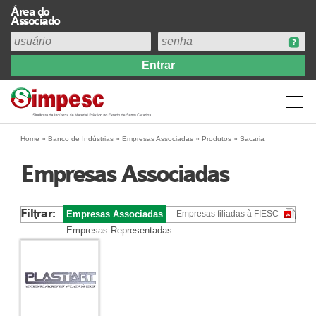
Área do
Associado
Home
Institucional
Perfil
Diretoria
Home
»
Banco de Indústrias
»
Empresas Associadas
» Produtos » Sacaria
Estatuto
Empresas Associadas
Abrangência
Contribuição Sindical 2026
Filtrar:
Empresas Associadas
Empresas filiadas à FIESC
Acervo
Empresas Representadas
Prestação de Contas
Central de Comunicação
Links
Agenda