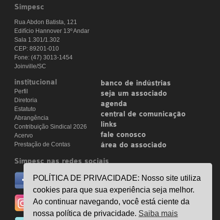
Simpesc
Rua Abdon Batista, 121
Edifício Hannover 13º Andar
Sala 1.301/1.302
CEP: 89201-010
Fone: (47) 3013-1454
Joinville/SC
institucional
banco de indústrias
Perfil
seja um associado
Diretoria
agenda
Estatuto
central de comunicação
Abrangência
links
Contribuição Sindical 2026
fale conosco
Acervo
Prestação de Contas
área do associado
Simpesc nas redes sociais
no facebook
POLÍTICA DE PRIVACIDADE: Nosso site utiliza
/simpesc
cookies para que sua experiência seja melhor.
no instagram
Ao continuar navegando, você está ciente da
@simpescplasticos
nossa política de privacidade.
Saiba mais