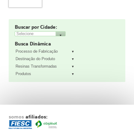
Fale Conosco
NOSSAS ASSOCIADAS
SEJA UM ASSOCIADO
Buscar por Cidade:
VAGAS
Busca Dinâmica
Processo de Fabricação
Destinação do Produto
Resinas Transformadas
Produtos
somos
afiliados: