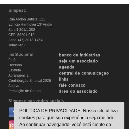
Simpesc
Rua Abdon Batista, 121
Edifício Hannover 13º Andar
Sala 1.301/1.302
CEP: 89201-010
Fone: (47) 3013-1454
Joinville/SC
institucional
banco de indústrias
Perfil
seja um associado
Diretoria
agenda
Estatuto
central de comunicação
Abrangência
links
Contribuição Sindical 2026
fale conosco
Acervo
Prestação de Contas
área do associado
Simpesc nas redes sociais
no facebook
POLÍTICA DE PRIVACIDADE: Nosso site utiliza
/simpesc
cookies para que sua experiência seja melhor.
no instagram
Ao continuar navegando, você está ciente da
@simpescplasticos