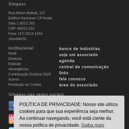
Simpesc
Rua Abdon Batista, 121
Edifício Hannover 13º Andar
Sala 1.301/1.302
CEP: 89201-010
Fone: (47) 3013-1454
Joinville/SC
institucional
banco de indústrias
Perfil
seja um associado
Diretoria
agenda
Estatuto
central de comunicação
Abrangência
links
Contribuição Sindical 2026
fale conosco
Acervo
Prestação de Contas
área do associado
Simpesc nas redes sociais
no facebook
POLÍTICA DE PRIVACIDADE: Nosso site utiliza
/simpesc
cookies para que sua experiência seja melhor.
no instagram
Ao continuar navegando, você está ciente da
@simpescplasticos
nossa política de privacidade.
Saiba mais