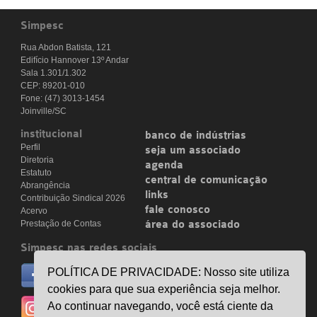
Simpesc
Rua Abdon Batista, 121
Edifício Hannover 13º Andar
Sala 1.301/1.302
CEP: 89201-010
Fone: (47) 3013-1454
Joinville/SC
institucional
banco de indústrias
Perfil
seja um associado
Diretoria
agenda
Estatuto
central de comunicação
Abrangência
links
Contribuição Sindical 2026
fale conosco
Acervo
Prestação de Contas
área do associado
Simpesc nas redes sociais
no facebook
POLÍTICA DE PRIVACIDADE: Nosso site utiliza
/simpesc
cookies para que sua experiência seja melhor.
no instagram
Ao continuar navegando, você está ciente da
@simpescplasticos