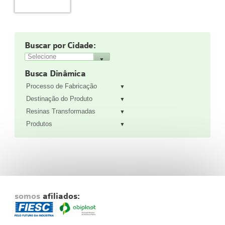
Fale Conosco
NOSSAS ASSOCIADAS
SEJA UM ASSOCIADO
Buscar por Cidade:
VAGAS
Busca Dinâmica
Processo de Fabricação
Destinação do Produto
Resinas Transformadas
Produtos
somos
afiliados: