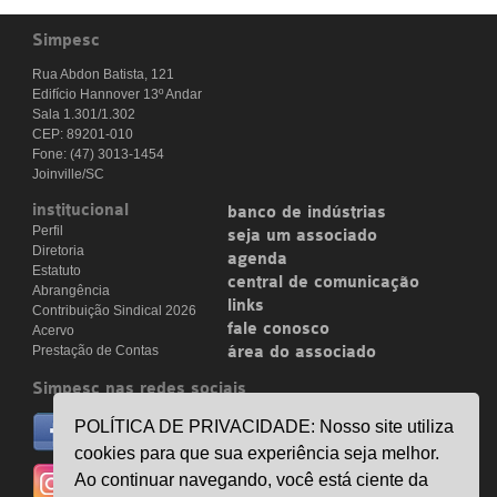
Simpesc
Rua Abdon Batista, 121
Edifício Hannover 13º Andar
Sala 1.301/1.302
CEP: 89201-010
Fone: (47) 3013-1454
Joinville/SC
institucional
banco de indústrias
Perfil
seja um associado
Diretoria
agenda
Estatuto
central de comunicação
Abrangência
links
Contribuição Sindical 2026
fale conosco
Acervo
Prestação de Contas
área do associado
Simpesc nas redes sociais
no facebook
POLÍTICA DE PRIVACIDADE: Nosso site utiliza
/simpesc
cookies para que sua experiência seja melhor.
no instagram
Ao continuar navegando, você está ciente da
@simpescplasticos