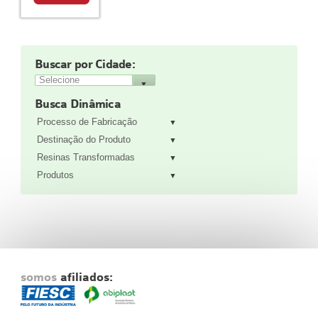
Fale Conosco
NOSSAS ASSOCIADAS
SEJA UM ASSOCIADO
Buscar por Cidade:
VAGAS
Busca Dinâmica
Processo de Fabricação
Destinação do Produto
Resinas Transformadas
Produtos
somos
afiliados: