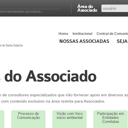
Área do
Associado
 e treinamentos que está à...
ção que destaca, na sua pág...
Home
Institucional
Central de Comuni
NOSSAS ASSOCIADAS
SEJA
 do Associado
de consultores especializados que irão fornecer apoio em diversos a
 com conteúdo exclusivo na área restrita para Associados.
Processo de
Visão com foco
Participação em
Comunicação
sócio ambiental
Entidades
Correlatas