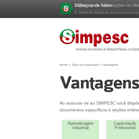
Utilização de Salas
Espaço para informações no site
Esqueceu sua senha?
O SIMPESC dispõe de uma sala de reuniões
O site do SIMPESC é um meio de comunica
Home
»
Seja um Associado
»
Vantagens
Vantagens
Ao associar-se ao SIMPESC você dispõe 
documentos específicos e seções online
ado!
Aprendizagem
Capacitação
Industrial
Profissional