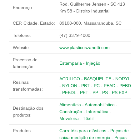
Rod. Guilherme Jensen - SC 413
Fale Conosco
Endereço:
Km 58 - Distrito Industrial
NOSSAS ASSOCIADAS
CEP, Cidade, Estado:
89108-000, Massaranduba, SC
SEJA UM ASSOCIADO
Telefone:
(47) 3379-4000
VAGAS
Website:
www.plasticoszanotti.com
Processo de
Estamparia
-
Injeção
fabricação:
ACRILICO
-
BASQUELITE
-
NORYL
Resinas
-
NYLON
-
PBT
-
PC
-
PEAD
-
PEBD
transformadas:
-
PEBDL
-
PET
-
PP
-
PS
-
PS EXP.
Alimentícia
-
Automobilística
-
Destinação dos
Construção
-
Informática
-
produtos:
Moveleira
-
Têxtil
Produtos:
Carretéis para elásticos
-
Peças de
caixa medição de energia
-
Peças