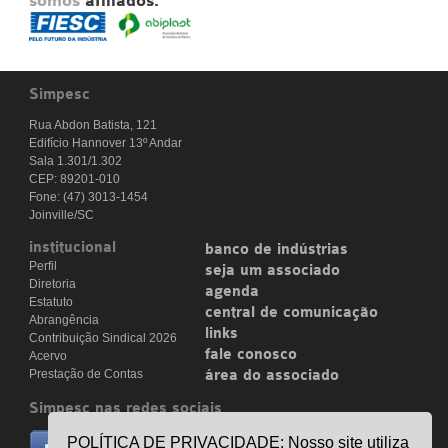
somos
afiliados:
Simpesc
Rua Abdon Batista, 121
Edifício Hannover 13º Andar
Sala 1.301/1.302
CEP: 89201-010
Fone: (47) 3013-1454
Joinville/SC
institucional
banco de indústrias
Perfil
seja um associado
Diretoria
agenda
Estatuto
central de comunicação
Abrangência
links
Contribuição Sindical 2026
fale conosco
Acervo
Prestação de Contas
área do associado
Simpesc nas redes sociais
no facebook
POLÍTICA DE PRIVACIDADE: Nosso site utiliza