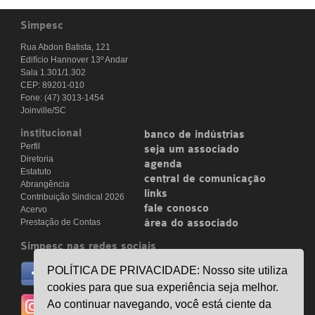
Simpesc
Rua Abdon Batista, 121
Edifício Hannover 13º Andar
Sala 1.301/1.302
CEP: 89201-010
Fone: (47) 3013-1454
Joinville/SC
institucional
banco de indústrias
Perfil
seja um associado
Diretoria
agenda
Estatuto
central de comunicação
Abrangência
links
Contribuição Sindical 2026
fale conosco
Acervo
Prestação de Contas
área do associado
Simpesc nas redes sociais
no facebook
POLÍTICA DE PRIVACIDADE: Nosso site utiliza
/simpesc
cookies para que sua experiência seja melhor.
no instagram
Ao continuar navegando, você está ciente da
@simpescplasticos