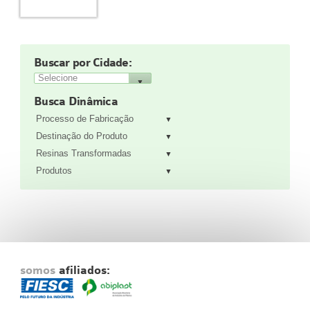
Fale Conosco
NOSSAS ASSOCIADAS
SEJA UM ASSOCIADO
Buscar por Cidade:
VAGAS
Busca Dinâmica
Processo de Fabricação
Destinação do Produto
Resinas Transformadas
Produtos
somos
afiliados: