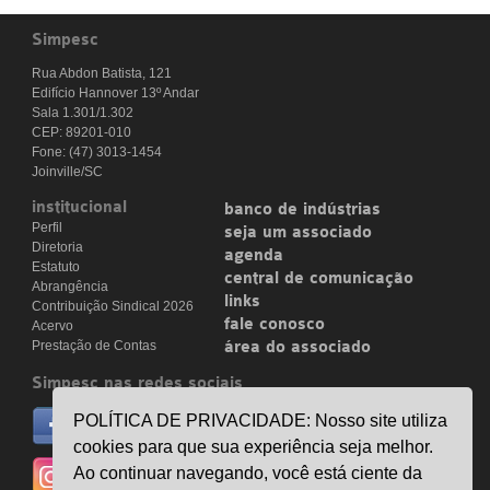
Simpesc
Rua Abdon Batista, 121
Edifício Hannover 13º Andar
Sala 1.301/1.302
CEP: 89201-010
Fone: (47) 3013-1454
Joinville/SC
institucional
banco de indústrias
Perfil
seja um associado
Diretoria
agenda
Estatuto
central de comunicação
Abrangência
links
Contribuição Sindical 2026
fale conosco
Acervo
Prestação de Contas
área do associado
Simpesc nas redes sociais
no facebook
POLÍTICA DE PRIVACIDADE: Nosso site utiliza
/simpesc
cookies para que sua experiência seja melhor.
no instagram
Ao continuar navegando, você está ciente da
@simpescplasticos