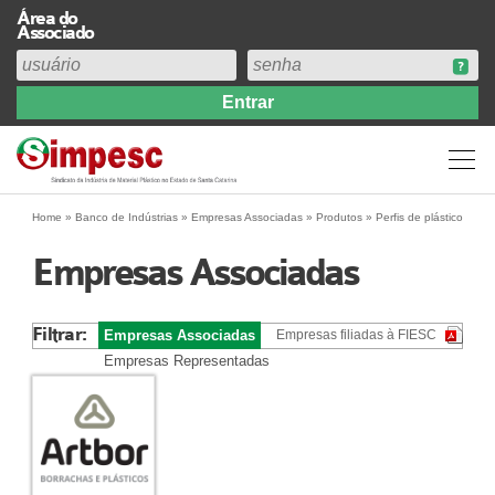
Área do
Associado
Home
Institucional
Perfil
Diretoria
Home
»
Banco de Indústrias
»
Empresas Associadas
» Produtos » Perfis de plástico
Estatuto
Empresas Associadas
Abrangência
Contribuição Sindical 2026
Filtrar:
Empresas Associadas
Empresas filiadas à FIESC
Acervo
Empresas Representadas
Prestação de Contas
Central de Comunicação
Links
Agenda