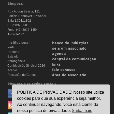
Simpesc
Rua Abdon Batista, 121
Edifício Hannover 13º Andar
Sala 1.301/1.302
CEP: 89201-010
Fone: (47) 3013-1454
Joinville/SC
institucional
banco de indústrias
Perfil
seja um associado
Diretoria
agenda
Estatuto
central de comunicação
Abrangência
links
Contribuição Sindical 2026
fale conosco
Acervo
Prestação de Contas
área do associado
Simpesc nas redes sociais
no facebook
POLÍTICA DE PRIVACIDADE: Nosso site utiliza
/simpesc
cookies para que sua experiência seja melhor.
no instagram
Ao continuar navegando, você está ciente da
@simpescplasticos
nossa política de privacidade.
Saiba mais