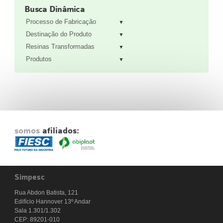
Busca Dinâmica
Fale Conosco
Processo de Fabricação
NOSSAS ASSOCIADAS
Destinação do Produto
SEJA UM ASSOCIADO
Resinas Transformadas
VAGAS
Produtos
somos
afiliados:
Simpesc
Rua Abdon Batista, 121
Edifício Hannover 13º Andar
Sala 1.301/1.302
CEP: 89201-010