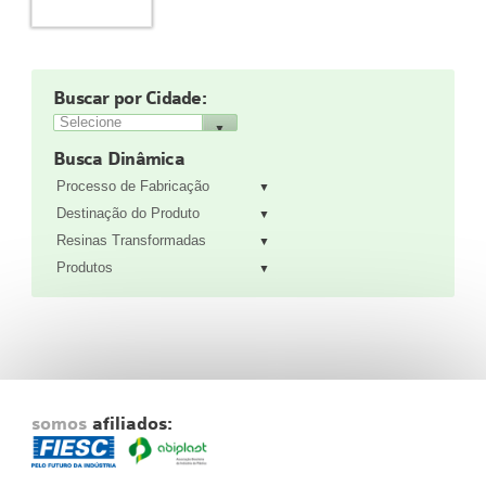
Fale Conosco
NOSSAS ASSOCIADAS
SEJA UM ASSOCIADO
Buscar por Cidade:
VAGAS
Busca Dinâmica
Processo de Fabricação
Destinação do Produto
Resinas Transformadas
Produtos
somos
afiliados: