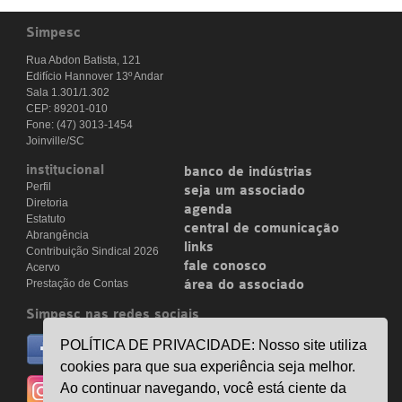
Simpesc
Rua Abdon Batista, 121
Edifício Hannover 13º Andar
Sala 1.301/1.302
CEP: 89201-010
Fone: (47) 3013-1454
Joinville/SC
institucional
banco de indústrias
Perfil
seja um associado
Diretoria
agenda
Estatuto
central de comunicação
Abrangência
links
Contribuição Sindical 2026
fale conosco
Acervo
Prestação de Contas
área do associado
Simpesc nas redes sociais
no facebook
POLÍTICA DE PRIVACIDADE: Nosso site utiliza
/simpesc
cookies para que sua experiência seja melhor.
no instagram
Ao continuar navegando, você está ciente da
@simpescplasticos