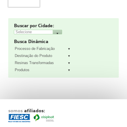
Fale Conosco
NOSSAS ASSOCIADAS
SEJA UM ASSOCIADO
Buscar por Cidade:
VAGAS
Busca Dinâmica
Processo de Fabricação
Destinação do Produto
Resinas Transformadas
Produtos
somos
afiliados: