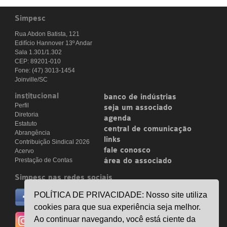
Simpesc
Rua Abdon Batista, 121
Edifício Hannover 13º Andar
Sala 1.301/1.302
CEP: 89201-010
Fone: (47) 3013-1454
Joinville/SC
institucional
banco de indústrias
Perfil
seja um associado
Diretoria
agenda
Estatuto
central de comunicação
Abrangência
links
Contribuição Sindical 2026
fale conosco
Acervo
Prestação de Contas
área do associado
Simpesc nas redes sociais
no facebook
POLÍTICA DE PRIVACIDADE: Nosso site utiliza
/simpesc
cookies para que sua experiência seja melhor.
no instagram
Ao continuar navegando, você está ciente da
@simpescplasticos