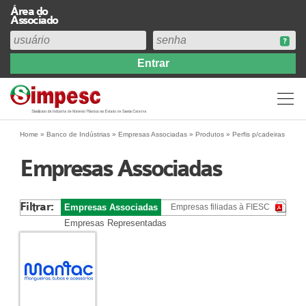
Área do
Associado
Home
Institucional
Perfil
Diretoria
Home
»
Banco de Indústrias
»
Empresas Associadas
» Produtos » Perfis p/cadeiras
Estatuto
Empresas Associadas
Abrangência
Contribuição Sindical 2026
Filtrar:
Empresas Associadas
Empresas filiadas à FIESC
Acervo
Empresas Representadas
Prestação de Contas
Central de Comunicação
Links
Agenda