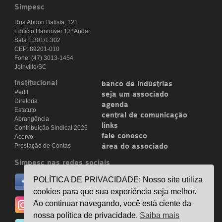
Simpesc
Rua Abdon Batista, 121
Edifício Hannover 13º Andar
Sala 1.301/1.302
CEP: 89201-010
Fone: (47) 3013-1454
Joinville/SC
institucional
banco de indústrias
Perfil
seja um associado
Diretoria
agenda
Estatuto
central de comunicação
Abrangência
links
Contribuição Sindical 2026
fale conosco
Acervo
Prestação de Contas
área do associado
Simpesc nas redes sociais
no facebook
POLÍTICA DE PRIVACIDADE: Nosso site utiliza
/simpesc
cookies para que sua experiência seja melhor.
no instagram
Ao continuar navegando, você está ciente da
@simpescplasticos
nossa política de privacidade.
Saiba mais