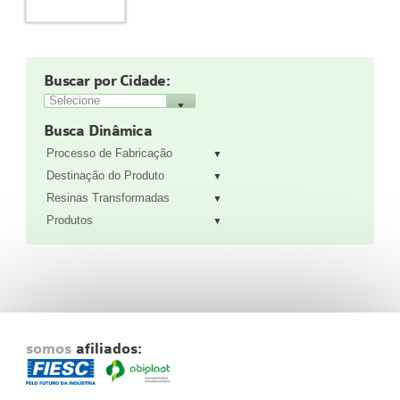
Fale Conosco
NOSSAS ASSOCIADAS
SEJA UM ASSOCIADO
Buscar por Cidade:
VAGAS
Busca Dinâmica
Processo de Fabricação
Destinação do Produto
Resinas Transformadas
Produtos
somos
afiliados: