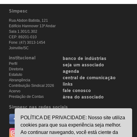
Simpesc
Rua Abdon Batista, 121
Edifício Hannover 13º Andar
Sala 1.301/1.302
CEP: 89201-010
Fone: (47) 3013-1454
Joinville/SC
institucional
banco de indústrias
Perfil
seja um associado
Diretoria
agenda
Estatuto
central de comunicação
Abrangência
links
Contribuição Sindical 2026
fale conosco
Acervo
Prestação de Contas
área do associado
Simpesc nas redes sociais
no facebook
POLÍTICA DE PRIVACIDADE: Nosso site utiliza
/simpesc
cookies para que sua experiência seja melhor.
no instagram
Ao continuar navegando, você está ciente da
@simpescplasticos