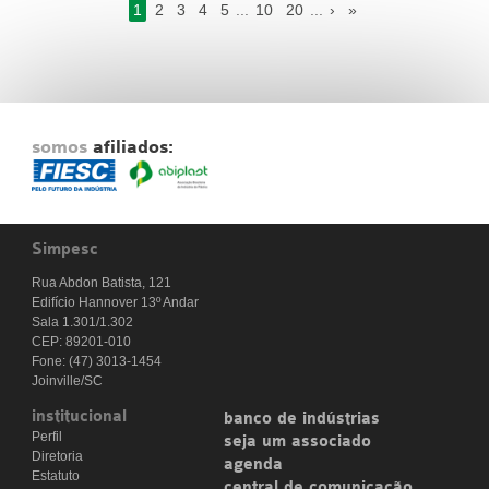
1
2
3
4
5
...
10
20
...
›
»
somos
afiliados:
Simpesc
Rua Abdon Batista, 121
Edifício Hannover 13º Andar
Sala 1.301/1.302
CEP: 89201-010
Fone: (47) 3013-1454
Joinville/SC
institucional
banco de indústrias
Perfil
seja um associado
Diretoria
agenda
Estatuto
central de comunicação