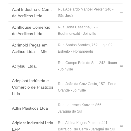
Fale Conosco
Acril Indústria e Com.
Rua Abelardo Manoel Peixer, 240 -
NOSSAS ASSOCIADAS
de Acrílicos Ltda.
São José
SEJA UM ASSOCIADO
Acrilhouse Comércio
Rua Dona Cesarina, 37 -
VAGAS
de Acrílicos Ltda.
Boehmerwald - Joinville
Acrimold Peças em
Rua Santos Saraiva, 752 - Loja 02 -
Acrílico Ltda. – ME
Estreito - Florianópolis
Rua Campo Belo do Sul , 242 - Itaum
Acrylsul Ltda.
- Joinville
Adeplast Indústria e
Rua João da Cruz Costa, 157 - Porto
Comércio de Plásticos
Grande - Joinville
Ltda.
Rua Lourenço Kanzler, 865 -
Adlin Plásticos Ltda
Jaraguá do Sul
Adplast Industrial Ltda.
Rua Albina Kogus Piazera, 441 -
EPP
Barra do Rio Cerro - Jaraguá do Sul