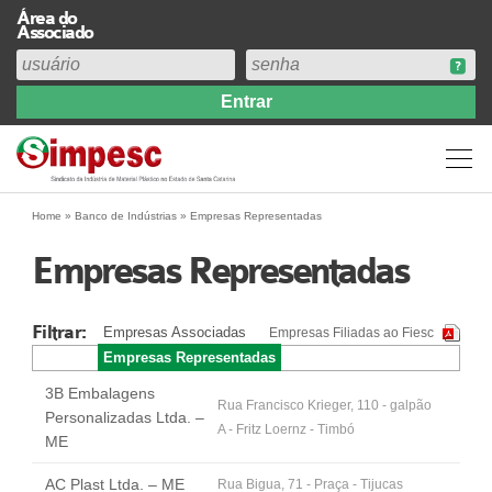
Área do
Associado
Home
Institucional
Perfil
Diretoria
Home
»
Banco de Indústrias
»
Empresas Representadas
Estatuto
Empresas Representadas
Abrangência
Contribuição Sindical 2026
Filtrar:
Empresas Associadas
Empresas Filiadas ao Fiesc
Acervo
Empresas Representadas
Prestação de Contas
3B Embalagens
Central de Comunicação
Rua Francisco Krieger, 110 - galpão
Personalizadas Ltda. –
A - Fritz Loernz - Timbó
Links
ME
Agenda
AC Plast Ltda. – ME
Rua Bigua, 71 - Praça - Tijucas