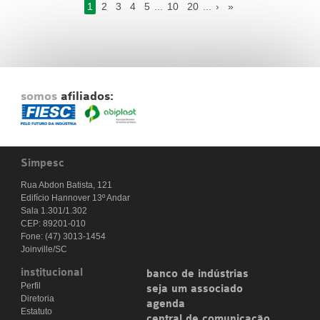
1
2
3
4
5
...
10
20
...
›
»
somos
afiliados:
Simpesc
Rua Abdon Batista, 121
Edifício Hannover 13º Andar
Sala 1.301/1.302
CEP: 89201-010
Fone: (47) 3013-1454
Joinville/SC
institucional
banco de indústrias
Perfil
seja um associado
Diretoria
agenda
Estatuto
central de comunicação