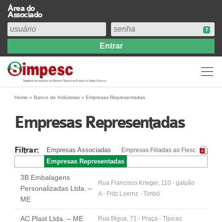
Área do
Associado
Home
Institucional
Perfil
Diretoria
Home
»
Banco de Indústrias
»
Empresas Representadas
Estatuto
Empresas Representadas
Abrangência
Contribuição Sindical 2026
Filtrar:
Empresas Associadas
Empresas Filiadas ao Fiesc
Acervo
Empresas Representadas
Prestação de Contas
3B Embalagens
Central de Comunicação
Rua Francisco Krieger, 110 - galpão
Personalizadas Ltda. –
A - Fritz Loernz - Timbó
Links
ME
Agenda
AC Plast Ltda. – ME
Rua Bigua, 71 - Praça - Tijucas