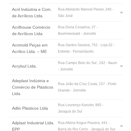
Fale Conosco
Acril Indústria e Com.
Rua Abelardo Manoel Peixer, 240 -
NOSSAS ASSOCIADAS
de Acrílicos Ltda.
São José
SEJA UM ASSOCIADO
Acrilhouse Comércio
Rua Dona Cesarina, 37 -
VAGAS
de Acrílicos Ltda.
Boehmerwald - Joinville
Acrimold Peças em
Rua Santos Saraiva, 752 - Loja 02 -
Acrílico Ltda. – ME
Estreito - Florianópolis
Rua Campo Belo do Sul , 242 - Itaum
Acrylsul Ltda.
- Joinville
Adeplast Indústria e
Rua João da Cruz Costa, 157 - Porto
Comércio de Plásticos
Grande - Joinville
Ltda.
Rua Lourenço Kanzler, 865 -
Adlin Plásticos Ltda
Jaraguá do Sul
Adplast Industrial Ltda.
Rua Albina Kogus Piazera, 441 -
EPP
Barra do Rio Cerro - Jaraguá do Sul