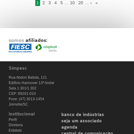
1
2
3
4
5
...
10
20
...
›
»
somos
afiliados:
Simpesc
Rua Abdon Batista, 121
Edifício Hannover 13º Andar
Sala 1.301/1.302
CEP: 89201-010
Fone: (47) 3013-1454
Joinville/SC
institucional
banco de indústrias
Perfil
seja um associado
Diretoria
agenda
Estatuto
central de comunicação