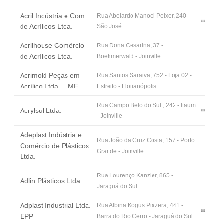
Fale Conosco
Acril Indústria e Com.
Rua Abelardo Manoel Peixer, 240 -
NOSSAS ASSOCIADAS
de Acrílicos Ltda.
São José
SEJA UM ASSOCIADO
Acrilhouse Comércio
Rua Dona Cesarina, 37 -
VAGAS
de Acrílicos Ltda.
Boehmerwald - Joinville
Acrimold Peças em
Rua Santos Saraiva, 752 - Loja 02 -
Acrílico Ltda. – ME
Estreito - Florianópolis
Rua Campo Belo do Sul , 242 - Itaum
Acrylsul Ltda.
- Joinville
Adeplast Indústria e
Rua João da Cruz Costa, 157 - Porto
Comércio de Plásticos
Grande - Joinville
Ltda.
Rua Lourenço Kanzler, 865 -
Adlin Plásticos Ltda
Jaraguá do Sul
Adplast Industrial Ltda.
Rua Albina Kogus Piazera, 441 -
EPP
Barra do Rio Cerro - Jaraguá do Sul