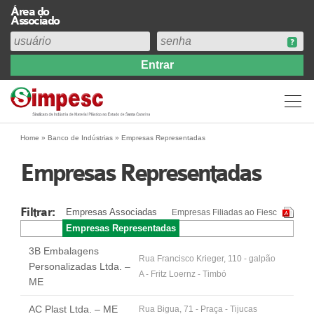
Área do
Associado
Home
Institucional
Perfil
Diretoria
Home
»
Banco de Indústrias
»
Empresas Representadas
Estatuto
Empresas Representadas
Abrangência
Contribuição Sindical 2026
Filtrar:
Empresas Associadas
Empresas Filiadas ao Fiesc
Acervo
Empresas Representadas
Prestação de Contas
3B Embalagens
Central de Comunicação
Rua Francisco Krieger, 110 - galpão
Personalizadas Ltda. –
A - Fritz Loernz - Timbó
Links
ME
Agenda
AC Plast Ltda. – ME
Rua Bigua, 71 - Praça - Tijucas