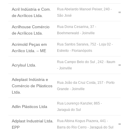
Fale Conosco
Acril Indústria e Com.
Rua Abelardo Manoel Peixer, 240 -
NOSSAS ASSOCIADAS
de Acrílicos Ltda.
São José
SEJA UM ASSOCIADO
Acrilhouse Comércio
Rua Dona Cesarina, 37 -
VAGAS
de Acrílicos Ltda.
Boehmerwald - Joinville
Acrimold Peças em
Rua Santos Saraiva, 752 - Loja 02 -
Acrílico Ltda. – ME
Estreito - Florianópolis
Rua Campo Belo do Sul , 242 - Itaum
Acrylsul Ltda.
- Joinville
Adeplast Indústria e
Rua João da Cruz Costa, 157 - Porto
Comércio de Plásticos
Grande - Joinville
Ltda.
Rua Lourenço Kanzler, 865 -
Adlin Plásticos Ltda
Jaraguá do Sul
Adplast Industrial Ltda.
Rua Albina Kogus Piazera, 441 -
EPP
Barra do Rio Cerro - Jaraguá do Sul