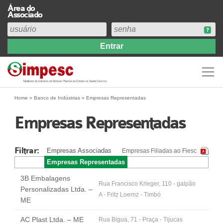
Área do
Associado
Home
Institucional
Perfil
Diretoria
Home
»
Banco de Indústrias
»
Empresas Representadas
Estatuto
Empresas Representadas
Abrangência
Contribuição Sindical 2026
Filtrar:
Empresas Associadas
Empresas Filiadas ao Fiesc
Acervo
Empresas Representadas
Prestação de Contas
3B Embalagens
Central de Comunicação
Rua Francisco Krieger, 110 - galpão
Personalizadas Ltda. –
A - Fritz Loernz - Timbó
Links
ME
Agenda
AC Plast Ltda. – ME
Rua Bigua, 71 - Praça - Tijucas