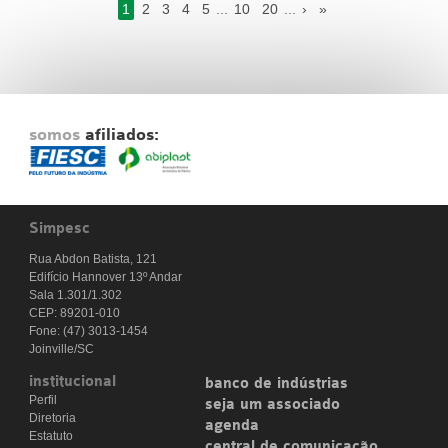
1
2
3
4
5
...
10
20
...
›
»
somos
afiliados:
Simpesc
Rua Abdon Batista, 121
Edifício Hannover 13º Andar
Sala 1.301/1.302
CEP: 89201-010
Fone: (47) 3013-1454
Joinville/SC
institucional
banco de indústrias
Perfil
seja um associado
Diretoria
agenda
Estatuto
central de comunicação