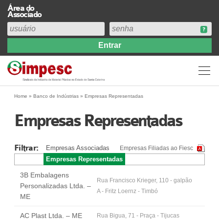
Área do
Associado
Home
Institucional
Perfil
Diretoria
Home
»
Banco de Indústrias
»
Empresas Representadas
Estatuto
Empresas Representadas
Abrangência
Contribuição Sindical 2026
Filtrar:
Empresas Associadas
Empresas Filiadas ao Fiesc
Acervo
Empresas Representadas
Prestação de Contas
3B Embalagens
Central de Comunicação
Rua Francisco Krieger, 110 - galpão
Personalizadas Ltda. –
A - Fritz Loernz - Timbó
Links
ME
Agenda
AC Plast Ltda. – ME
Rua Bigua, 71 - Praça - Tijucas