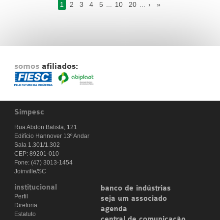
1
2
3
4
5
...
10
20
...
›
»
somos
afiliados:
Simpesc
Rua Abdon Batista, 121
Edifício Hannover 13º Andar
Sala 1.301/1.302
CEP: 89201-010
Fone: (47) 3013-1454
Joinville/SC
institucional
banco de indústrias
Perfil
seja um associado
Diretoria
agenda
Estatuto
central de comunicação