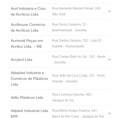
Fale Conosco
Acril Indústria e Com.
Rua Abelardo Manoel Peixer, 240 -
NOSSAS ASSOCIADAS
de Acrílicos Ltda.
São José
SEJA UM ASSOCIADO
Acrilhouse Comércio
Rua Dona Cesarina, 37 -
VAGAS
de Acrílicos Ltda.
Boehmerwald - Joinville
Acrimold Peças em
Rua Santos Saraiva, 752 - Loja 02 -
Acrílico Ltda. – ME
Estreito - Florianópolis
Rua Campo Belo do Sul , 242 - Itaum
Acrylsul Ltda.
- Joinville
Adeplast Indústria e
Rua João da Cruz Costa, 157 - Porto
Comércio de Plásticos
Grande - Joinville
Ltda.
Rua Lourenço Kanzler, 865 -
Adlin Plásticos Ltda
Jaraguá do Sul
Adplast Industrial Ltda.
Rua Albina Kogus Piazera, 441 -
EPP
Barra do Rio Cerro - Jaraguá do Sul