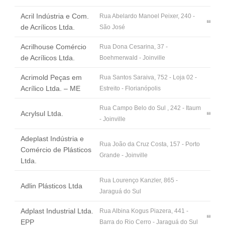
Fale Conosco
Acril Indústria e Com.
Rua Abelardo Manoel Peixer, 240 -
NOSSAS ASSOCIADAS
de Acrílicos Ltda.
São José
SEJA UM ASSOCIADO
Acrilhouse Comércio
Rua Dona Cesarina, 37 -
VAGAS
de Acrílicos Ltda.
Boehmerwald - Joinville
Acrimold Peças em
Rua Santos Saraiva, 752 - Loja 02 -
Acrílico Ltda. – ME
Estreito - Florianópolis
Rua Campo Belo do Sul , 242 - Itaum
Acrylsul Ltda.
- Joinville
Adeplast Indústria e
Rua João da Cruz Costa, 157 - Porto
Comércio de Plásticos
Grande - Joinville
Ltda.
Rua Lourenço Kanzler, 865 -
Adlin Plásticos Ltda
Jaraguá do Sul
Adplast Industrial Ltda.
Rua Albina Kogus Piazera, 441 -
EPP
Barra do Rio Cerro - Jaraguá do Sul