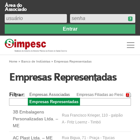
Área do
Associado
Home
Institucional
Perfil
Diretoria
Home
»
Banco de Indústrias
»
Empresas Representadas
Estatuto
Empresas Representadas
Abrangência
Contribuição Sindical 2026
Filtrar:
Empresas Associadas
Empresas Filiadas ao Fiesc
Acervo
Empresas Representadas
Prestação de Contas
3B Embalagens
Central de Comunicação
Rua Francisco Krieger, 110 - galpão
Personalizadas Ltda. –
A - Fritz Loernz - Timbó
Links
ME
Agenda
AC Plast Ltda. – ME
Rua Bigua, 71 - Praça - Tijucas