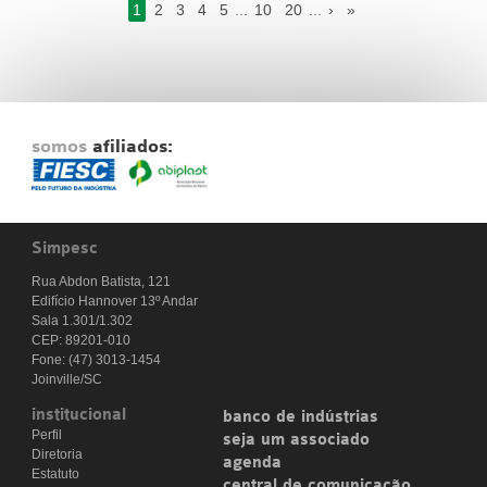
1
2
3
4
5
...
10
20
...
›
»
somos
afiliados:
Simpesc
Rua Abdon Batista, 121
Edifício Hannover 13º Andar
Sala 1.301/1.302
CEP: 89201-010
Fone: (47) 3013-1454
Joinville/SC
institucional
banco de indústrias
Perfil
seja um associado
Diretoria
agenda
Estatuto
central de comunicação