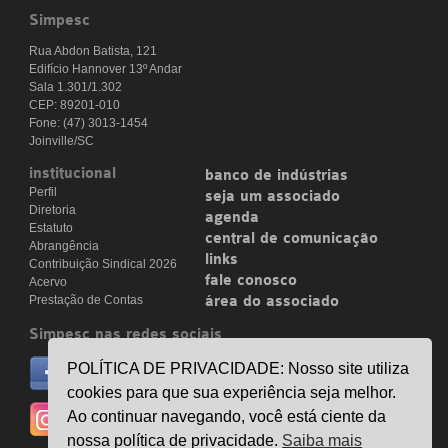
Simpesc
Rua Abdon Batista, 121
Edifício Hannover 13º Andar
Sala 1.301/1.302
CEP: 89201-010
Fone: (47) 3013-1454
Joinville/SC
institucional
banco de indústrias
Perfil
seja um associado
Diretoria
agenda
Estatuto
central de comunicação
Abrangência
links
Contribuição Sindical 2026
fale conosco
Acervo
Prestação de Contas
área do associado
Simpesc nas redes sociais
no facebook
POLÍTICA DE PRIVACIDADE: Nosso site utiliza
/simpesc
cookies para que sua experiência seja melhor.
no instagram
Ao continuar navegando, você está ciente da
@simpescplasticos
nossa política de privacidade.
Saiba mais