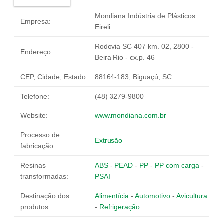
Fale Conosco
Mondiana Indústria de Plásticos
Empresa:
NOSSAS ASSOCIADAS
Eireli
SEJA UM ASSOCIADO
Rodovia SC 407 km. 02, 2800 -
Endereço:
VAGAS
Beira Rio - cx.p. 46
CEP, Cidade, Estado:
88164-183, Biguaçú, SC
Telefone:
(48) 3279-9800
Website:
www.mondiana.com.br
Processo de
Extrusão
fabricação:
Resinas
ABS
-
PEAD
-
PP
-
PP com carga
-
transformadas:
PSAI
Destinação dos
Alimentícia
-
Automotivo
-
Avicultura
produtos:
-
Refrigeração