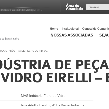
Área do
Associado
romove vai além da visitaç...
s no sentido do cumprimento de ...
Home
Institucional
Central de Comuni
NOSSAS ASSOCIADAS
SEJA
»
M.A.S INDÚSTRIA DE PEÇAS DE FIBRA...
DÚSTRIA DE PEÇA
VIDRO EIRELLI – 
MAS Indústria Fibra de Vidro
Rua Adolfo Trentini, 411 - Bairro Industrial