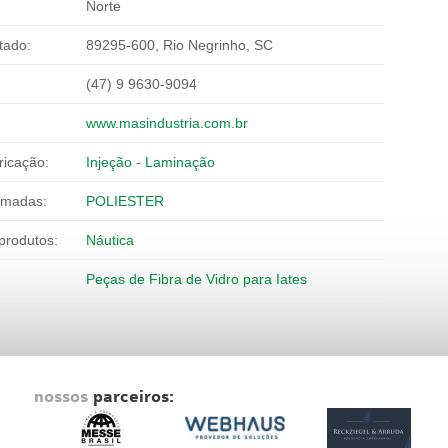
Norte
tado:
89295-600, Rio Negrinho, SC
(47) 9 9630-9094
www.masindustria.com.br
ricação:
Injeção
-
Laminação
rmadas:
POLIESTER
produtos:
Náutica
Peças de Fibra de Vidro para Iates
nossos
parceiros: