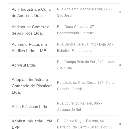
Fale Conosco
Acril Indústria e Com.
Rua Abelardo Manoel Peixer, 240 -
NOSSAS ASSOCIADAS
de Acrílicos Ltda.
São José
SEJA UM ASSOCIADO
Acrilhouse Comércio
Rua Dona Cesarina, 37 -
VAGAS
de Acrílicos Ltda.
Boehmerwald - Joinville
Acrimold Peças em
Rua Santos Saraiva, 752 - Loja 02 -
Acrílico Ltda. – ME
Estreito - Florianópolis
Rua Campo Belo do Sul , 242 - Itaum
Acrylsul Ltda.
- Joinville
Adeplast Indústria e
Rua João da Cruz Costa, 157 - Porto
Comércio de Plásticos
Grande - Joinville
Ltda.
Rua Lourenço Kanzler, 865 -
Adlin Plásticos Ltda
Jaraguá do Sul
Adplast Industrial Ltda.
Rua Albina Kogus Piazera, 441 -
EPP
Barra do Rio Cerro - Jaraguá do Sul