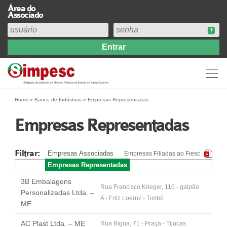
Área do
Associado
Home
Institucional
Perfil
Diretoria
Home
»
Banco de Indústrias
»
Empresas Representadas
Estatuto
Empresas Representadas
Abrangência
Contribuição Sindical 2026
Filtrar:
Empresas Associadas
Empresas Filiadas ao Fiesc
Acervo
Empresas Representadas
Prestação de Contas
3B Embalagens
Central de Comunicação
Rua Francisco Krieger, 110 - galpão
Personalizadas Ltda. –
A - Fritz Loernz - Timbó
Links
ME
Agenda
AC Plast Ltda. – ME
Rua Bigua, 71 - Praça - Tijucas