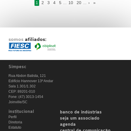
1
2
3
4
5
...
10
20
...
›
»
somos
afiliados:
Simpesc
Rua Abdon Batista, 121
Edifício Hannover 13º Andar
Sala 1.301/1.302
CEP: 89201-010
Fone: (47) 3013-1454
Joinville/SC
institucional
banco de indústrias
Perfil
seja um associado
Diretoria
agenda
Estatuto
central de comunicação