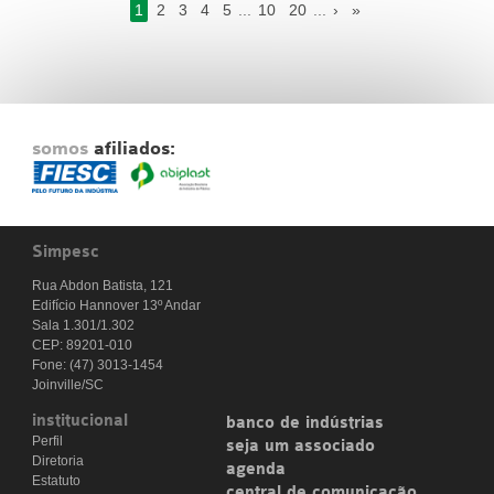
1
2
3
4
5
...
10
20
...
›
»
somos
afiliados:
Simpesc
Rua Abdon Batista, 121
Edifício Hannover 13º Andar
Sala 1.301/1.302
CEP: 89201-010
Fone: (47) 3013-1454
Joinville/SC
institucional
banco de indústrias
Perfil
seja um associado
Diretoria
agenda
Estatuto
central de comunicação