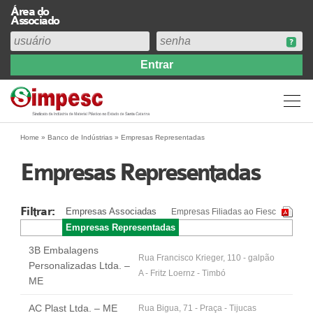
Área do
Associado
Home
Institucional
Perfil
Diretoria
Home
»
Banco de Indústrias
»
Empresas Representadas
Estatuto
Empresas Representadas
Abrangência
Contribuição Sindical 2026
Filtrar:
Empresas Associadas
Empresas Filiadas ao Fiesc
Acervo
Empresas Representadas
Prestação de Contas
3B Embalagens
Central de Comunicação
Rua Francisco Krieger, 110 - galpão
Personalizadas Ltda. –
A - Fritz Loernz - Timbó
Links
ME
Agenda
AC Plast Ltda. – ME
Rua Bigua, 71 - Praça - Tijucas