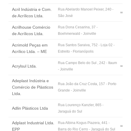
Fale Conosco
Acril Indústria e Com.
Rua Abelardo Manoel Peixer, 240 -
NOSSAS ASSOCIADAS
de Acrílicos Ltda.
São José
SEJA UM ASSOCIADO
Acrilhouse Comércio
Rua Dona Cesarina, 37 -
VAGAS
de Acrílicos Ltda.
Boehmerwald - Joinville
Acrimold Peças em
Rua Santos Saraiva, 752 - Loja 02 -
Acrílico Ltda. – ME
Estreito - Florianópolis
Rua Campo Belo do Sul , 242 - Itaum
Acrylsul Ltda.
- Joinville
Adeplast Indústria e
Rua João da Cruz Costa, 157 - Porto
Comércio de Plásticos
Grande - Joinville
Ltda.
Rua Lourenço Kanzler, 865 -
Adlin Plásticos Ltda
Jaraguá do Sul
Adplast Industrial Ltda.
Rua Albina Kogus Piazera, 441 -
EPP
Barra do Rio Cerro - Jaraguá do Sul