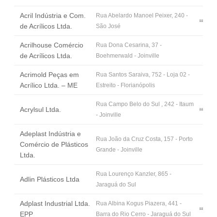
Fale Conosco
Acril Indústria e Com.
Rua Abelardo Manoel Peixer, 240 -
NOSSAS ASSOCIADAS
de Acrílicos Ltda.
São José
SEJA UM ASSOCIADO
Acrilhouse Comércio
Rua Dona Cesarina, 37 -
VAGAS
de Acrílicos Ltda.
Boehmerwald - Joinville
Acrimold Peças em
Rua Santos Saraiva, 752 - Loja 02 -
Acrílico Ltda. – ME
Estreito - Florianópolis
Rua Campo Belo do Sul , 242 - Itaum
Acrylsul Ltda.
- Joinville
Adeplast Indústria e
Rua João da Cruz Costa, 157 - Porto
Comércio de Plásticos
Grande - Joinville
Ltda.
Rua Lourenço Kanzler, 865 -
Adlin Plásticos Ltda
Jaraguá do Sul
Adplast Industrial Ltda.
Rua Albina Kogus Piazera, 441 -
EPP
Barra do Rio Cerro - Jaraguá do Sul