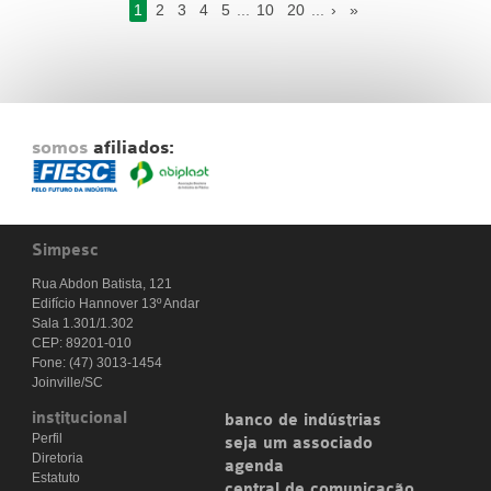
1
2
3
4
5
...
10
20
...
›
»
somos
afiliados:
Simpesc
Rua Abdon Batista, 121
Edifício Hannover 13º Andar
Sala 1.301/1.302
CEP: 89201-010
Fone: (47) 3013-1454
Joinville/SC
institucional
banco de indústrias
Perfil
seja um associado
Diretoria
agenda
Estatuto
central de comunicação