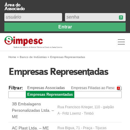
Área do
Associado
Home
Institucional
Perfil
Diretoria
Home
»
Banco de Indústrias
»
Empresas Representadas
Estatuto
Empresas Representadas
Abrangência
Contribuição Sindical 2026
Filtrar:
Empresas Associadas
Empresas Filiadas ao Fiesc
Acervo
Empresas Representadas
Prestação de Contas
3B Embalagens
Central de Comunicação
Rua Francisco Krieger, 110 - galpão
Personalizadas Ltda. –
A - Fritz Loernz - Timbó
Links
ME
Agenda
AC Plast Ltda. – ME
Rua Bigua, 71 - Praça - Tijucas