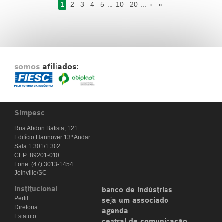
1
2
3
4
5
...
10
20
...
›
»
somos
afiliados:
Simpesc
Rua Abdon Batista, 121
Edifício Hannover 13º Andar
Sala 1.301/1.302
CEP: 89201-010
Fone: (47) 3013-1454
Joinville/SC
institucional
banco de indústrias
Perfil
seja um associado
Diretoria
agenda
Estatuto
central de comunicação