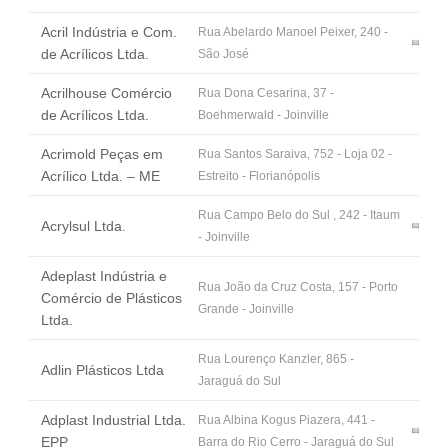
Fale Conosco
Acril Indústria e Com.
Rua Abelardo Manoel Peixer, 240 -
NOSSAS ASSOCIADAS
de Acrílicos Ltda.
São José
SEJA UM ASSOCIADO
Acrilhouse Comércio
Rua Dona Cesarina, 37 -
VAGAS
de Acrílicos Ltda.
Boehmerwald - Joinville
Acrimold Peças em
Rua Santos Saraiva, 752 - Loja 02 -
Acrílico Ltda. – ME
Estreito - Florianópolis
Rua Campo Belo do Sul , 242 - Itaum
Acrylsul Ltda.
- Joinville
Adeplast Indústria e
Rua João da Cruz Costa, 157 - Porto
Comércio de Plásticos
Grande - Joinville
Ltda.
Rua Lourenço Kanzler, 865 -
Adlin Plásticos Ltda
Jaraguá do Sul
Adplast Industrial Ltda.
Rua Albina Kogus Piazera, 441 -
EPP
Barra do Rio Cerro - Jaraguá do Sul