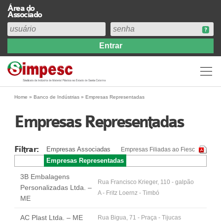
Área do
Associado
Home
Institucional
Perfil
Diretoria
Home
»
Banco de Indústrias
»
Empresas Representadas
Estatuto
Empresas Representadas
Abrangência
Contribuição Sindical 2026
Filtrar:
Empresas Associadas
Empresas Filiadas ao Fiesc
Acervo
Empresas Representadas
Prestação de Contas
3B Embalagens
Central de Comunicação
Rua Francisco Krieger, 110 - galpão
Personalizadas Ltda. –
A - Fritz Loernz - Timbó
Links
ME
Agenda
AC Plast Ltda. – ME
Rua Bigua, 71 - Praça - Tijucas