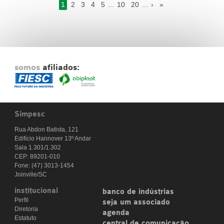
1
2
3
4
5
...
10
20
...
›
»
somos
afiliados:
Simpesc
Rua Abdon Batista, 121
Edifício Hannover 13º Andar
Sala 1.301/1.302
CEP: 89201-010
Fone: (47) 3013-1454
Joinville/SC
institucional
banco de indústrias
Perfil
seja um associado
Diretoria
agenda
Estatuto
central de comunicação