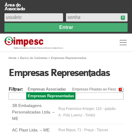
Área do
Associado
Home
Institucional
Perfil
Diretoria
Home
»
Banco de Indústrias
»
Empresas Representadas
Estatuto
Empresas Representadas
Abrangência
Contribuição Sindical 2026
Filtrar:
Empresas Associadas
Empresas Filiadas ao Fiesc
Acervo
Empresas Representadas
Prestação de Contas
3B Embalagens
Central de Comunicação
Rua Francisco Krieger, 110 - galpão
Personalizadas Ltda. –
A - Fritz Loernz - Timbó
Links
ME
Agenda
AC Plast Ltda. – ME
Rua Bigua, 71 - Praça - Tijucas