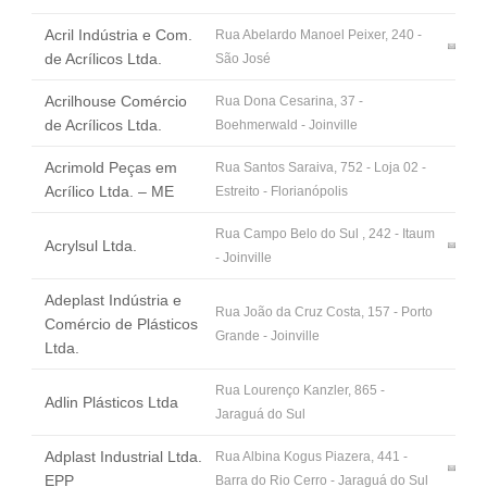
Fale Conosco
Acril Indústria e Com.
Rua Abelardo Manoel Peixer, 240 -
NOSSAS ASSOCIADAS
de Acrílicos Ltda.
São José
SEJA UM ASSOCIADO
Acrilhouse Comércio
Rua Dona Cesarina, 37 -
VAGAS
de Acrílicos Ltda.
Boehmerwald - Joinville
Acrimold Peças em
Rua Santos Saraiva, 752 - Loja 02 -
Acrílico Ltda. – ME
Estreito - Florianópolis
Rua Campo Belo do Sul , 242 - Itaum
Acrylsul Ltda.
- Joinville
Adeplast Indústria e
Rua João da Cruz Costa, 157 - Porto
Comércio de Plásticos
Grande - Joinville
Ltda.
Rua Lourenço Kanzler, 865 -
Adlin Plásticos Ltda
Jaraguá do Sul
Adplast Industrial Ltda.
Rua Albina Kogus Piazera, 441 -
EPP
Barra do Rio Cerro - Jaraguá do Sul