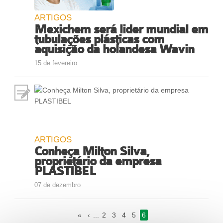
ARTIGOS
Mexichem será lider mundial em
tubulações plásticas com
aquisição da holandesa Wavin
15 de fevereiro
ARTIGOS
Conheça Milton Silva,
proprietário da empresa
PLASTIBEL
07 de dezembro
«
‹
...
2
3
4
5
6