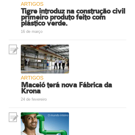
ARTIGOS
Tigre introduz na construção civil
primeiro produto feito com
plástico verde.
16 de março
ARTIGOS
Maceió terá nova Fábrica da
Krona
24 de fevereiro