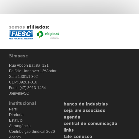
somos
afiliados:
Simpesc
Rua Abdon Batista, 121
Edifício Hannover 13º Andar
Sala 1.301/1.302
CEP: 89201-010
Fone: (47) 3013-1454
Joinville/SC
institucional
banco de indústrias
Perfil
seja um associado
Diretoria
agenda
Estatuto
central de comunicação
Abrangência
links
Contribuição Sindical 2026
fale conosco
Acervo