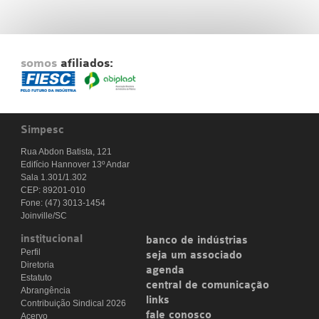
somos
afiliados:
Simpesc
Rua Abdon Batista, 121
Edifício Hannover 13º Andar
Sala 1.301/1.302
CEP: 89201-010
Fone: (47) 3013-1454
Joinville/SC
institucional
banco de indústrias
Perfil
seja um associado
Diretoria
agenda
Estatuto
central de comunicação
Abrangência
links
Contribuição Sindical 2026
fale conosco
Acervo