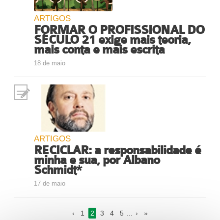
ARTIGOS
FORMAR O PROFISSIONAL DO
SÉCULO 21 exige mais teoria,
mais conta e mais escrita
18 de maio
ARTIGOS
RECICLAR: a responsabilidade é
minha e sua, por Albano
Schmidt*
17 de maio
‹
1
2
3
4
5
...
›
»