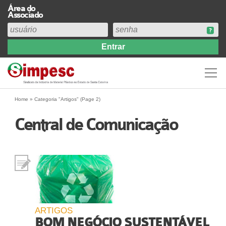
Área do
Associado
Home
Institucional
Perfil
Diretoria
Home
»
Categoria "Artigos"
(Page 2)
Estatuto
Central de Comunicação
Abrangência
Contribuição Sindical 2026
Acervo
Prestação de Contas
Central de Comunicação
Links
ARTIGOS
Agenda
BOM NEGÓCIO SUSTENTÁVEL