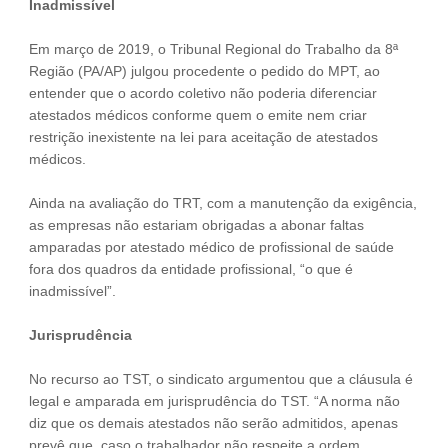
Inadmissível
Em março de 2019, o Tribunal Regional do Trabalho da 8ª
Região (PA/AP) julgou procedente o pedido do MPT, ao
entender que o acordo coletivo não poderia diferenciar
atestados médicos conforme quem o emite nem criar
restrição inexistente na lei para aceitação de atestados
médicos.
Ainda na avaliação do TRT, com a manutenção da exigência,
as empresas não estariam obrigadas a abonar faltas
amparadas por atestado médico de profissional de saúde
fora dos quadros da entidade profissional, “o que é
inadmissível”.
Jurisprudência
No recurso ao TST, o sindicato argumentou que a cláusula é
legal e amparada em jurisprudência do TST. “A norma não
diz que os demais atestados não serão admitidos, apenas
prevê que, caso o trabalhador não respeite a ordem