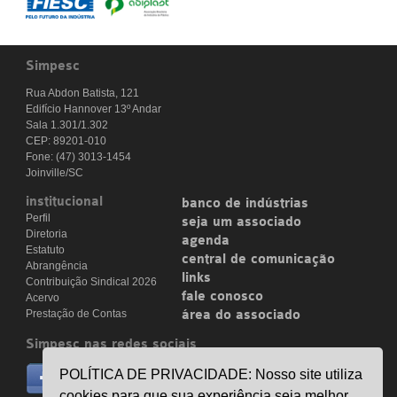
Simpesc
Rua Abdon Batista, 121
Edifício Hannover 13º Andar
Sala 1.301/1.302
CEP: 89201-010
Fone: (47) 3013-1454
Joinville/SC
institucional
banco de indústrias
Perfil
seja um associado
Diretoria
agenda
Estatuto
central de comunicação
Abrangência
links
Contribuição Sindical 2026
fale conosco
Acervo
Prestação de Contas
área do associado
Simpesc nas redes sociais
no facebook
POLÍTICA DE PRIVACIDADE: Nosso site utiliza
/simpesc
cookies para que sua experiência seja melhor.