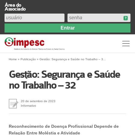
Área do
Associado
Home
Institucional
Perfil
Diretoria
Home
»
Publicação
»
Gestão: Segurança e Saúde no Trabalho – 3...
Estatuto
Gestão: Segurança e Saúde
Abrangência
no Trabalho – 32
Contribuição Sindical 2026
Acervo
Prestação de Contas
20 de setembro de 2023
Informativo
Central de Comunicação
Links
Reconhecimento de Doença Profissional Depende de
Agenda
Relação Entre Moléstia e Atividade