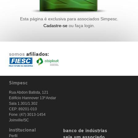
Fale Conosco
NOSSAS ASSOCIADAS
Esta página é exclusiva para associados Simpesc.
SEJA UM ASSOCIADO
Cadastre-se
ou faça login.
VAGAS
somos
afiliados:
Simpesc
Rua Abdon Batista, 121
Edifício Hannover 13º Andar
Sala 1.301/1.302
CEP: 89201-010
Fone: (47) 3013-1454
Joinville/SC
institucional
banco de indústrias
Perfil
seja um associado