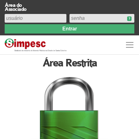
Área do
Associado
Home
Institucional
Perfil
Área Restrita
Diretoria
Estatuto
Abrangência
Contribuição Sindical 2026
Acervo
Prestação de Contas
Central de Comunicação
Links
Agenda