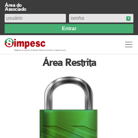
Área do
Associado
Home
Institucional
Perfil
Área Restrita
Diretoria
Estatuto
Abrangência
Contribuição Sindical 2026
Acervo
Prestação de Contas
Central de Comunicação
Links
Agenda