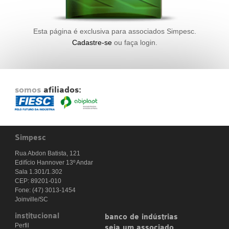
Fale Conosco
NOSSAS ASSOCIADAS
Esta página é exclusiva para associados Simpesc.
SEJA UM ASSOCIADO
Cadastre-se
ou faça login.
VAGAS
somos
afiliados:
Simpesc
Rua Abdon Batista, 121
Edifício Hannover 13º Andar
Sala 1.301/1.302
CEP: 89201-010
Fone: (47) 3013-1454
Joinville/SC
institucional
banco de indústrias
Perfil
seja um associado