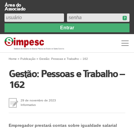
Área do
Associado
Home
Institucional
Perfil
Diretoria
Home
»
Publicação
»
Gestão: Pessoas e Trabalho – 162
Estatuto
Gestão: Pessoas e Trabalho –
Abrangência
162
Contribuição Sindical 2026
Acervo
Prestação de Contas
29 de novembro de 2023
Informativo
Central de Comunicação
Links
Empregador prestará contas sobre igualdade salarial
Agenda