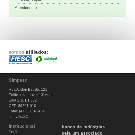
Atendimento
somos
afiliados:
Simpesc
Rua Abdon Batista, 121
Edifício Hannover 13º Andar
Sala 1.301/1.302
CEP: 89201-010
Fone: (47) 3013-1454
Joinville/SC
institucional
banco de indústrias
Perfil
seja um associado