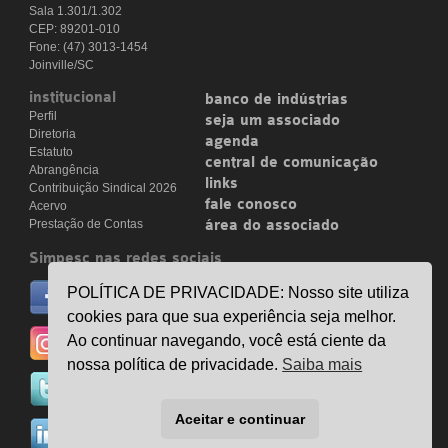
Sala 1.301/1.302
CEP: 89201-010
Fone: (47) 3013-1454
Joinville/SC
institucional
banco de indústrias
Perfil
seja um associado
Diretoria
agenda
Estatuto
central de comunicação
Abrangência
links
Contribuição Sindical 2026
fale conosco
Acervo
Prestação de Contas
área do associado
Simpesc nas redes sociais
no facebook
POLÍTICA DE PRIVACIDADE: Nosso site utiliza
/simpesc
cookies para que sua experiência seja melhor.
no instagram
Ao continuar navegando, você está ciente da
@simpescplasticos
nossa política de privacidade.
Saiba mais
no twitter
@simpesc
Aceitar e continuar
no linkedin
/simpesc