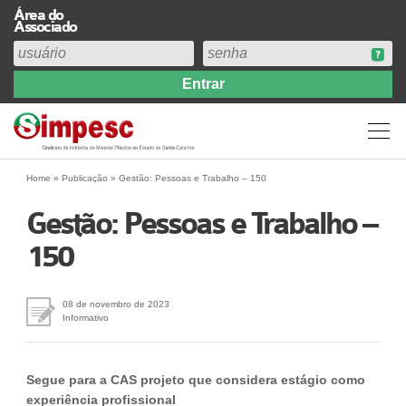
Área do
Associado
Home
Institucional
Perfil
Diretoria
Home
»
Publicação
»
Gestão: Pessoas e Trabalho – 150
Estatuto
Gestão: Pessoas e Trabalho –
Abrangência
150
Contribuição Sindical 2026
Acervo
Prestação de Contas
08 de novembro de 2023
Informativo
Central de Comunicação
Links
Segue para a CAS projeto que considera estágio como
Agenda
experiência profissional