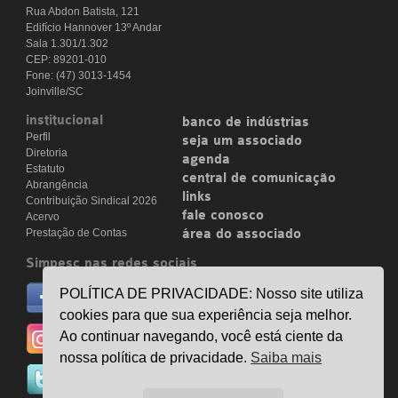
Rua Abdon Batista, 121
Edifício Hannover 13º Andar
Sala 1.301/1.302
CEP: 89201-010
Fone: (47) 3013-1454
Joinville/SC
institucional
banco de indústrias
Perfil
seja um associado
Diretoria
agenda
Estatuto
central de comunicação
Abrangência
links
Contribuição Sindical 2026
fale conosco
Acervo
Prestação de Contas
área do associado
Simpesc nas redes sociais
no facebook
POLÍTICA DE PRIVACIDADE: Nosso site utiliza
/simpesc
cookies para que sua experiência seja melhor.
no instagram
Ao continuar navegando, você está ciente da
@simpescplasticos
nossa política de privacidade.
Saiba mais
no twitter
@simpesc