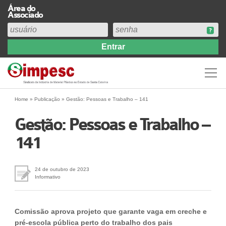
Área do
Associado
Home
Institucional
Perfil
Diretoria
Home
»
Publicação
»
Gestão: Pessoas e Trabalho – 141
Estatuto
Gestão: Pessoas e Trabalho –
Abrangência
141
Contribuição Sindical 2026
Acervo
Prestação de Contas
24 de outubro de 2023
Informativo
Central de Comunicação
Links
Comissão aprova projeto que garante vaga em creche e
Agenda
pré-escola pública perto do trabalho dos pais