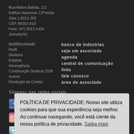
Rua Abdon Batista, 121
Edifício Hannover 13º Andar
Sala 1.301/1.302
CEP: 89201-010
Fone: (47) 3013-1454
Joinville/SC
institucional
banco de indústrias
Perfil
seja um associado
Diretoria
agenda
Estatuto
central de comunicação
Abrangência
links
Contribuição Sindical 2026
fale conosco
Acervo
Prestação de Contas
área do associado
Simpesc nas redes sociais
no facebook
POLÍTICA DE PRIVACIDADE: Nosso site utiliza
/simpesc
cookies para que sua experiência seja melhor.
no instagram
Ao continuar navegando, você está ciente da
@simpescplasticos
nossa política de privacidade.
Saiba mais
no twitter
@simpesc