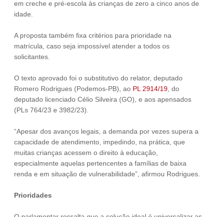
em creche e pré-escola às crianças de zero a cinco anos de
idade.
A proposta também fixa critérios para prioridade na
matrícula, caso seja impossível atender a todos os
solicitantes.
O texto aprovado foi o substitutivo do relator, deputado
Romero Rodrigues (Podemos-PB), ao
PL 2914/19
, do
deputado licenciado Célio Silveira (GO), e aos apensados
(PLs 764/23 e 3982/23).
“Apesar dos avanços legais, a demanda por vezes supera a
capacidade de atendimento, impedindo, na prática, que
muitas crianças acessem o direito à educação,
especialmente aquelas pertencentes a famílias de baixa
renda e em situação de vulnerabilidade”, afirmou Rodrigues.
Prioridades
O parlamentar ressalta que a solução ideal é universalizar as