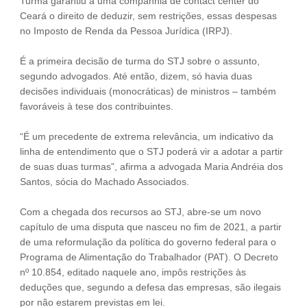
Turma garantiu a uma companhia de contact center do
Ceará o direito de deduzir, sem restrições, essas despesas
no Imposto de Renda da Pessoa Jurídica (IRPJ).
É a primeira decisão de turma do STJ sobre o assunto,
segundo advogados. Até então, dizem, só havia duas
decisões individuais (monocráticas) de ministros – também
favoráveis à tese dos contribuintes.
“É um precedente de extrema relevância, um indicativo da
linha de entendimento que o STJ poderá vir a adotar a partir
de suas duas turmas”, afirma a advogada Maria Andréia dos
Santos, sócia do Machado Associados.
Com a chegada dos recursos ao STJ, abre-se um novo
capítulo de uma disputa que nasceu no fim de 2021, a partir
de uma reformulação da política do governo federal para o
Programa de Alimentação do Trabalhador (PAT). O Decreto
nº 10.854, editado naquele ano, impôs restrições às
deduções que, segundo a defesa das empresas, são ilegais
por não estarem previstas em lei.