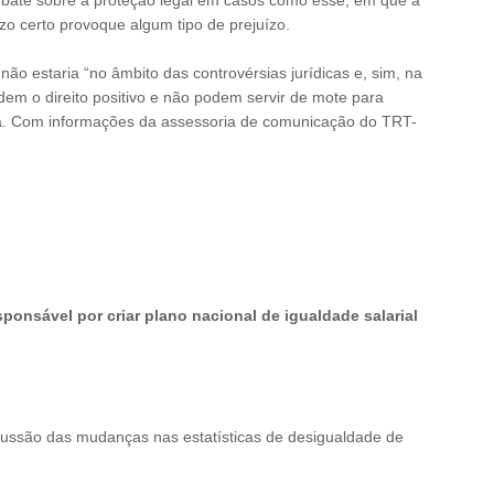
ebate sobre a proteção legal em casos como esse, em que a
zo certo provoque algum tipo de prejuízo.
ão estaria “no âmbito das controvérsias jurídicas e, sim, na
dem o direito positivo e não podem servir de mote para
ada. Com informações da assessoria de comunicação do TRT-
sponsável por criar plano nacional de igualdade salarial
discussão das mudanças nas estatísticas de desigualdade de