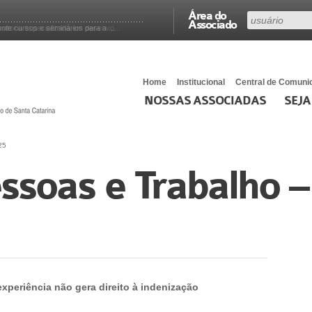
Área do
Associado
ltoria especializada em desenvo...
e cursos e seminários para a ...
Home
Institucional
Central de Comuni
NOSSAS ASSOCIADAS
SEJA
25
ssoas e Trabalho 
xperiência não gera direito à indenização