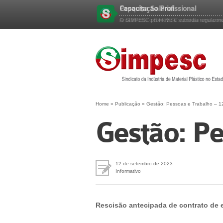
Pesquisa Salarial
Capacitação Profissional
Esqueceu sua senha?
Anualmente o SIMPESC contrata uma consu
O SIMPESC promove e subsidia regularment
Home
»
Publicação
»
Gestão: Pessoas e Trabalho – 1
Gestão: Pe
12 de setembro de 2023
Informativo
Rescisão antecipada de contrato de e