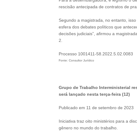
Para a desembargadora, é legítimo o d
rescisão antecipada de contratos de pra
Segundo a magistrada, no entanto, isso n
esfera dos debates políticos que antece
decisões judiciais”, afirmou a magistr
2.
Processo 1001411-58.2022.5.02.0083
Fonte: Consultor Jurídico
Grupo de Trabalho Interministerial re
será lançado nesta terça-feira (12)
Publicado em 11 de setembro de 2023
Iniciativa traz oito ministérios para a 
gênero no mundo do trabalho.