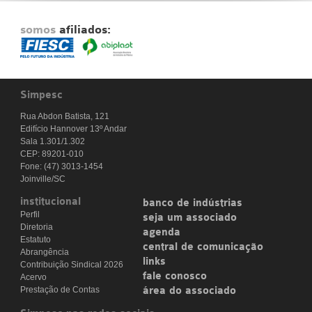
somos
afiliados:
Simpesc
Rua Abdon Batista, 121
Edifício Hannover 13º Andar
Sala 1.301/1.302
CEP: 89201-010
Fone: (47) 3013-1454
Joinville/SC
institucional
banco de indústrias
Perfil
seja um associado
Diretoria
agenda
Estatuto
central de comunicação
Abrangência
links
Contribuição Sindical 2026
fale conosco
Acervo
Prestação de Contas
área do associado