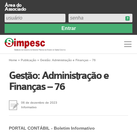
Área do
Associado
Home
Institucional
Perfil
Diretoria
Home
»
Publicação
»
Gestão: Administração e Finanças – 76
Estatuto
Gestão: Administração e
Abrangência
Finanças – 76
Contribuição Sindical 2026
Acervo
Prestação de Contas
06 de dezembro de 2023
Informativo
Central de Comunicação
Links
PORTAL CONTÁBIL - Boletim Informativo
Agenda