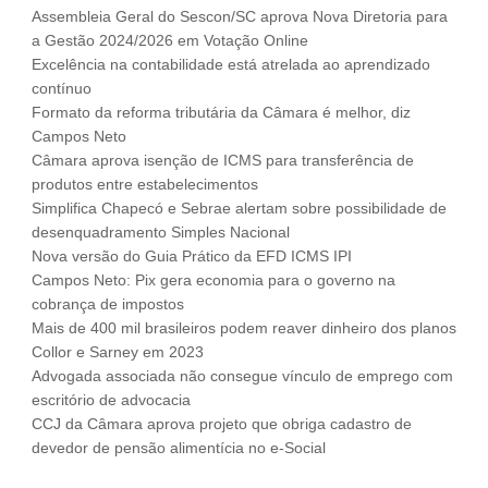
Assembleia Geral do Sescon/SC aprova Nova Diretoria para
Fale Conosco
a Gestão 2024/2026 em Votação Online
NOSSAS ASSOCIADAS
Excelência na contabilidade está atrelada ao aprendizado
contínuo
SEJA UM ASSOCIADO
Formato da reforma tributária da Câmara é melhor, diz
VAGAS
Campos Neto
Câmara aprova isenção de ICMS para transferência de
produtos entre estabelecimentos
Simplifica Chapecó e Sebrae alertam sobre possibilidade de
desenquadramento Simples Nacional
Nova versão do Guia Prático da EFD ICMS IPI
Campos Neto: Pix gera economia para o governo na
cobrança de impostos
Mais de 400 mil brasileiros podem reaver dinheiro dos planos
Collor e Sarney em 2023
Advogada associada não consegue vínculo de emprego com
escritório de advocacia
CCJ da Câmara aprova projeto que obriga cadastro de
devedor de pensão alimentícia no e-Social