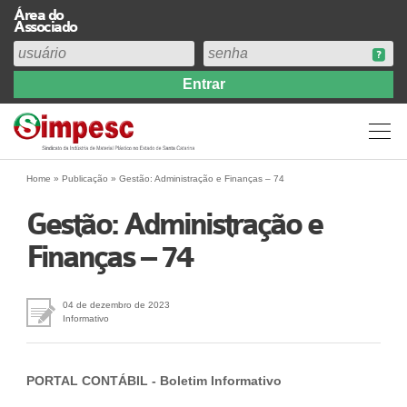
Área do
Associado
Home
Institucional
Perfil
Diretoria
Home
»
Publicação
»
Gestão: Administração e Finanças – 74
Estatuto
Gestão: Administração e
Abrangência
Finanças – 74
Contribuição Sindical 2026
Acervo
Prestação de Contas
04 de dezembro de 2023
Informativo
Central de Comunicação
Links
PORTAL CONTÁBIL - Boletim Informativo
Agenda