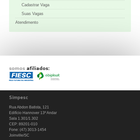
Cadastrar Vaga
Suas Vagas
Atendimento
somos
afiliados:
Simpesc
Rua Abdon Batista, 121
Edifício Hannover 13º Andar
Sala 1.301/1.302
CEP: 89201-010
Fone: (47) 3013-1454
Joinville/SC