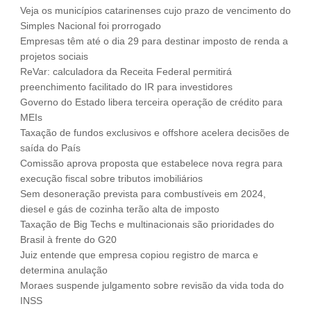
Veja os municípios catarinenses cujo prazo de vencimento do
Fale Conosco
Simples Nacional foi prorrogado
NOSSAS ASSOCIADAS
Empresas têm até o dia 29 para destinar imposto de renda a
projetos sociais
SEJA UM ASSOCIADO
ReVar: calculadora da Receita Federal permitirá
VAGAS
preenchimento facilitado do IR para investidores
Governo do Estado libera terceira operação de crédito para
MEIs
Taxação de fundos exclusivos e offshore acelera decisões de
saída do País
Comissão aprova proposta que estabelece nova regra para
execução fiscal sobre tributos imobiliários
Sem desoneração prevista para combustíveis em 2024,
diesel e gás de cozinha terão alta de imposto
Taxação de Big Techs e multinacionais são prioridades do
Brasil à frente do G20
Juiz entende que empresa copiou registro de marca e
determina anulação
Moraes suspende julgamento sobre revisão da vida toda do
INSS