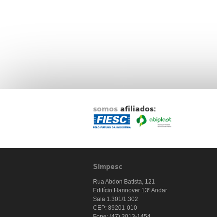
somos
afiliados:
Simpesc
Rua Abdon Batista, 121
Edifício Hannover 13º Andar
Sala 1.301/1.302
CEP: 89201-010
Fone: (47) 3013-1454