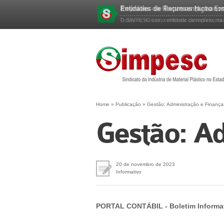
Entidades de Representação Em
Reuniões de Recursos Humanos 
Esqueceu sua senha?
O SIMPESC como entidade de representação
Todos os meses, conforme calendário, na s
Home
»
Publicação
»
Gestão: Administração e Finança
Gestão: Ad
20 de novembro de 2023
Informativo
PORTAL CONTÁBIL - Boletim Informa