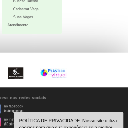
Buscar Talento
Cadastrar Vaga
Suas Vagas
Atendimento
esc nas redes sociais
no facebook
/simpesc
no instagram
POLÍTICA DE PRIVACIDADE: Nosso site utiliza
@simpescplasticos
cookies para que sua experiência seja melhor.