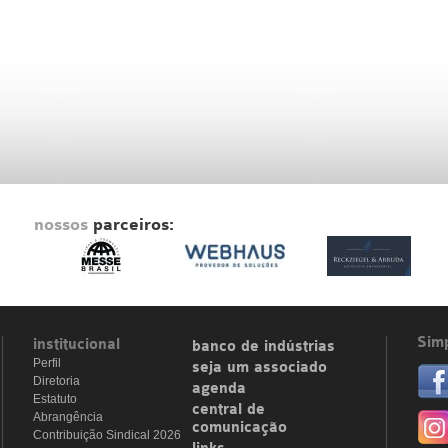
nossos
parceiros:
Simp
institucional
banco de indústrias
Perfil
seja um associado
Diretoria
agenda
Estatuto
central de
Abrangência
comunicação
Contribuição Sindical 2026