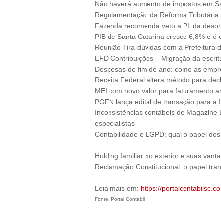
Não haverá aumento de impostos em San
Regulamentação da Reforma Tributária ex
Fazenda recomenda veto a PL da deso
PIB de Santa Catarina cresce 6,8% e é 
Reunião Tira-dúvidas com a Prefeitura d
EFD Contribuições – Migração da escrit
Despesas de fim de ano: como as empr
Receita Federal altera método para decl
MEI com novo valor para faturamento a
PGFN lança edital de transação para a 
Inconsistências contábeis de Magazine 
especialistas
Contabilidade e LGPD: qual o papel dos
Holding familiar no exterior e suas van
Reclamação Constitucional: o papel tra
Leia mais em:
https://portalcontabilsc.co
Fonte: Portal Contábil