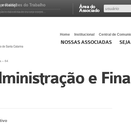
presarial
e Relações do Trabalho
Área do
Associado
 sindical na estrutura corpo...
ede da entidade os represent...
Home
Institucional
Central de Comuni
NOSSAS ASSOCIADAS
SEJA
s – 64
ministração e Fina
tivo