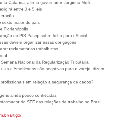
ta Catarina, afirma governador Jorginho Mello
igirá entre 3 e 5 leis
neração
o sexto maior do país
e Florianópolis
uração do PIS-Pasep sobre folha para eSocial
esas devem organizar essas obrigações
arar reclamatórias trabalhistas
nual
I Semana Nacional da Regularização Tributária
Luiza e Americanas são negativas para o varejo, dizem
 profissionais em relação a segurança de dados?
tagens ainda pouco conhecidas
nsformador do STF nas relações de trabalho no Brasil
m.br/artigo/