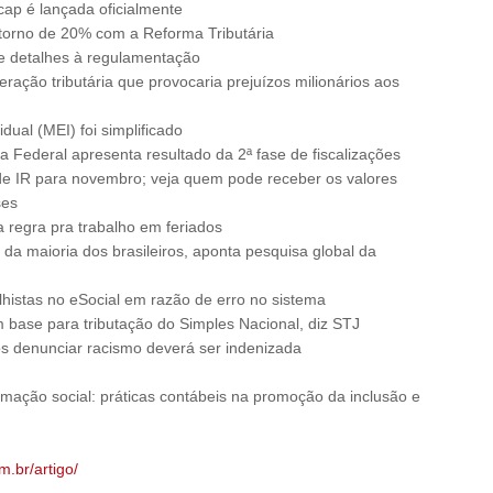
ap é lançada oficialmente
torno de 20% com a Reforma Tributária
e detalhes à regulamentação
ação tributária que provocaria prejuízos milionários aos
ual (MEI) foi simplificado
 Federal apresenta resultado da 2ª fase de fiscalizações
 de IR para novembro; veja quem pode receber os valores
ses
 regra pra trabalho em feriados
 da maioria dos brasileiros, aponta pesquisa global da
lhistas no eSocial em razão de erro no sistema
base para tributação do Simples Nacional, diz STJ
s denunciar racismo deverá ser indenizada
rmação social: práticas contábeis na promoção da inclusão e
m.br/artigo/