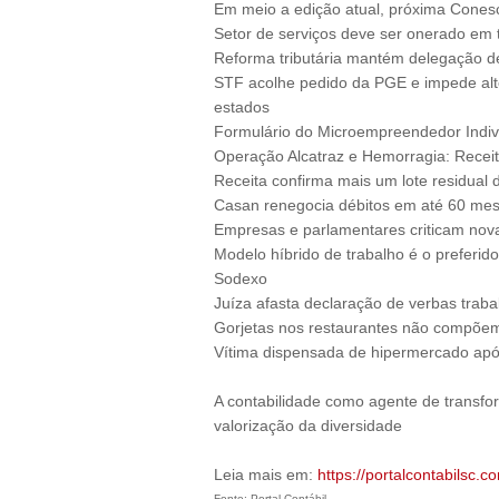
Em meio a edição atual, próxima Conesc
Setor de serviços deve ser onerado em 
Reforma tributária mantém delegação d
STF acolhe pedido da PGE e impede alter
estados
Formulário do Microempreendedor Individ
Operação Alcatraz e Hemorragia: Receita
Receita confirma mais um lote residual
Casan renegocia débitos em até 60 me
Empresas e parlamentares criticam nova
Modelo híbrido de trabalho é o preferido
Sodexo
Juíza afasta declaração de verbas traba
Gorjetas nos restaurantes não compõem 
Vítima dispensada de hipermercado apó
A contabilidade como agente de transfo
valorização da diversidade
Leia mais em:
https://portalcontabilsc.co
Fonte: Portal Contábil