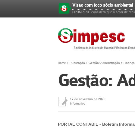
Visão com foco sócio ambiental
Esqueceu sua senha?
O SIMPESC considera que o setor de recic
Home
»
Publicação
»
Gestão: Administração e Finança
Gestão: Ad
17 de novembro de 2023
Informativo
PORTAL CONTÁBIL - Boletim Informa