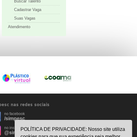
Buscar Talento
Cadastrar Vaga
Suas Vagas
Atendimento
esc nas redes sociais
no facebook
/simpesc
no instagram
POLÍTICA DE PRIVACIDADE: Nosso site utiliza
@simpescplasticos
cookies para que sua experiência seja melhor.