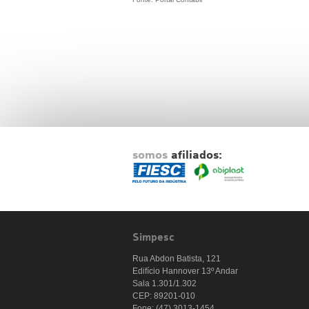
somos
afiliados:
Simpesc
Rua Abdon Batista, 121
Edifício Hannover 13º Andar
Sala 1.301/1.302
CEP: 89201-010
Fone: (47) 3013-1454