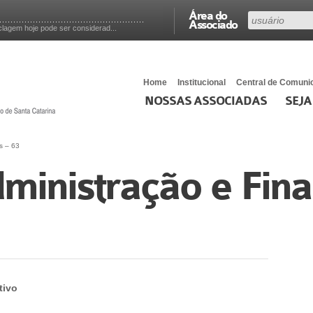
Área do
Associado
lagem hoje pode ser considerad...
Home
Institucional
Central de Comuni
NOSSAS ASSOCIADAS
SEJA
s – 63
ministração e Fina
tivo