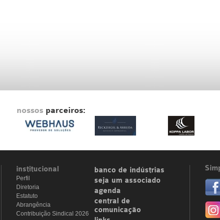
nossos
parceiros:
Simp
institucional
banco de indústrias
Perfil
seja um associado
Diretoria
agenda
Estatuto
central de
Abrangência
comunicação
Contribuição Sindical 2026