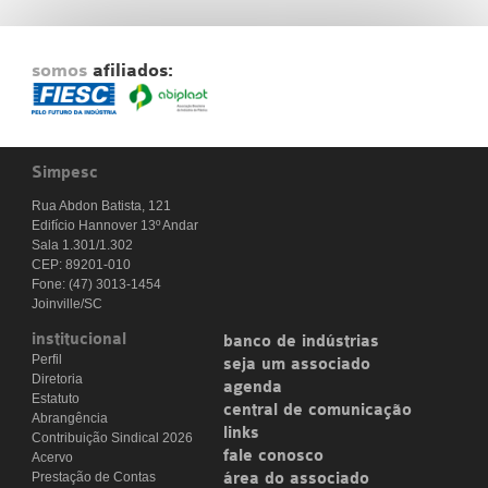
somos
afiliados:
Simpesc
Rua Abdon Batista, 121
Edifício Hannover 13º Andar
Sala 1.301/1.302
CEP: 89201-010
Fone: (47) 3013-1454
Joinville/SC
institucional
banco de indústrias
Perfil
seja um associado
Diretoria
agenda
Estatuto
central de comunicação
Abrangência
links
Contribuição Sindical 2026
fale conosco
Acervo
Prestação de Contas
área do associado