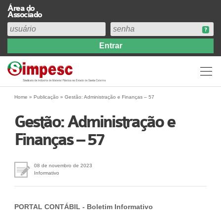
Área do
Associado
Home
Institucional
Perfil
Diretoria
Home
»
Publicação
»
Gestão: Administração e Finanças – 57
Estatuto
Gestão: Administração e
Abrangência
Finanças – 57
Contribuição Sindical 2026
Acervo
Prestação de Contas
08 de novembro de 2023
Informativo
Central de Comunicação
Links
PORTAL CONTÁBIL - Boletim Informativo
Agenda