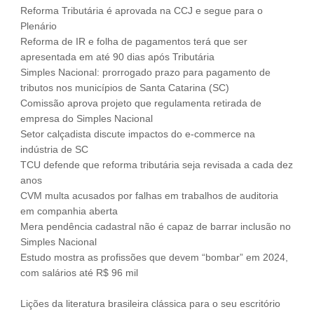
Reforma Tributária é aprovada na CCJ e segue para o
Fale Conosco
Plenário
NOSSAS ASSOCIADAS
Reforma de IR e folha de pagamentos terá que ser
apresentada em até 90 dias após Tributária
SEJA UM ASSOCIADO
Simples Nacional: prorrogado prazo para pagamento de
VAGAS
tributos nos municípios de Santa Catarina (SC)
Comissão aprova projeto que regulamenta retirada de
empresa do Simples Nacional
Setor calçadista discute impactos do e-commerce na
indústria de SC
TCU defende que reforma tributária seja revisada a cada dez
anos
CVM multa acusados por falhas em trabalhos de auditoria
em companhia aberta
Mera pendência cadastral não é capaz de barrar inclusão no
Simples Nacional
Estudo mostra as profissões que devem “bombar” em 2024,
com salários até R$ 96 mil
Lições da literatura brasileira clássica para o seu escritório