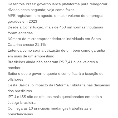
Desenrola Brasil: governo lança plataforma para renegociar
Fale Conosco
dívidas nesta segunda; veja como fazer
NOSSAS ASSOCIADAS
MPE registram, em agosto, o maior volume de empregos
gerados em 2023
SEJA UM ASSOCIADO
Desde a Constituição, mais de 460 mil normas tributárias
VAGAS
foram editadas
Número de microempreendedores individuais em Santa
Catarina cresce 21,1%
Entenda como será a utilização de um bem como garantia
em mais de um empréstimo
Brasileiros ainda não sacaram R$ 7,41 bi de valores a
receber
Saiba o que o governo queria e como ficará a taxação de
offshores
Cesta Básica: o impacto da Reforma Tributária nas despesas
dos brasileiros
IPTU e ISS são os tributos mais questionados em toda a
Justiça brasileira
Conheça as 10 principais mudanças trabalhistas e
previdenciárias