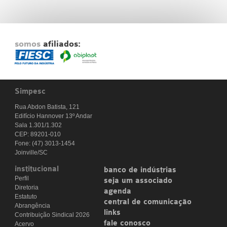
somos
afiliados:
Simpesc
Rua Abdon Batista, 121
Edifício Hannover 13º Andar
Sala 1.301/1.302
CEP: 89201-010
Fone: (47) 3013-1454
Joinville/SC
institucional
banco de indústrias
Perfil
seja um associado
Diretoria
agenda
Estatuto
central de comunicação
Abrangência
links
Contribuição Sindical 2026
fale conosco
Acervo