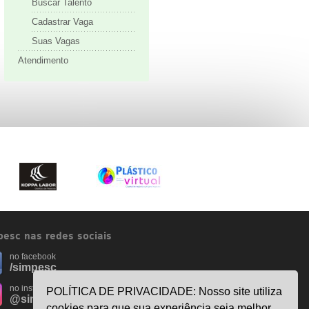
Buscar Talento
Cadastrar Vaga
Suas Vagas
Atendimento
esc nas redes sociais
no facebook
/simpesc
no instagram
POLÍTICA DE PRIVACIDADE: Nosso site utiliza
@simpescplasticos
cookies para que sua experiência seja melhor.