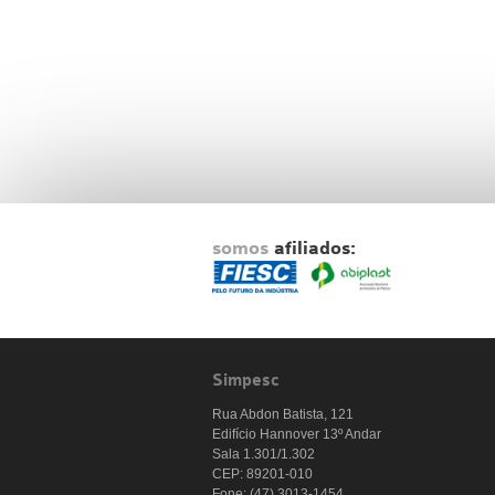
somos
afiliados:
Simpesc
Rua Abdon Batista, 121
Edifício Hannover 13º Andar
Sala 1.301/1.302
CEP: 89201-010
Fone: (47) 3013-1454