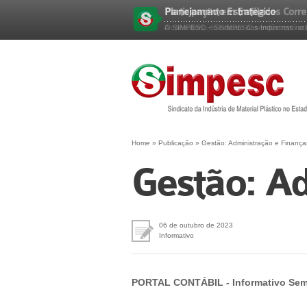
Planejamento Estratégico
Participação em Entidades Corre
Esqueceu sua senha?
O SIMPESC – Sindicato das Indústrias no E
A consultoria do SIMPESC sempre está atua
Home
»
Publicação
»
Gestão: Administração e Finança
Gestão: Ad
06 de outubro de 2023
Informativo
PORTAL CONTÁBIL - Informativo Sem