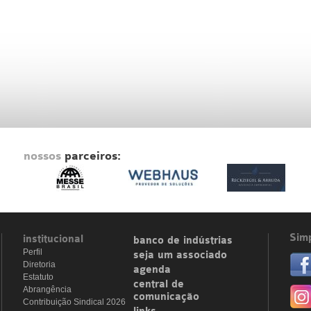
nossos
parceiros:
Simp
institucional
banco de indústrias
Perfil
seja um associado
Diretoria
agenda
Estatuto
central de
Abrangência
comunicação
Contribuição Sindical 2026