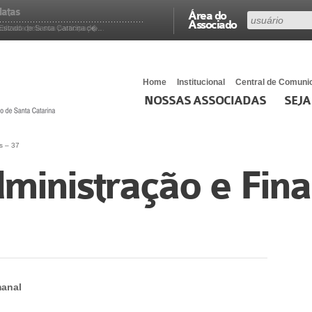
latas
Área do
Associado
stado de Santa Catarina de...
lizada pela sua participaç�...
Home
Institucional
Central de Comuni
NOSSAS ASSOCIADAS
SEJA
s – 37
ministração e Fina
anal