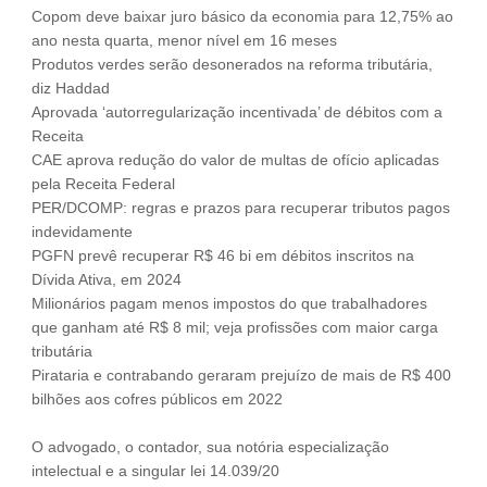
Copom deve baixar juro básico da economia para 12,75% ao
Fale Conosco
ano nesta quarta, menor nível em 16 meses
NOSSAS ASSOCIADAS
Produtos verdes serão desonerados na reforma tributária,
diz Haddad
SEJA UM ASSOCIADO
Aprovada ‘autorregularização incentivada’ de débitos com a
VAGAS
Receita
CAE aprova redução do valor de multas de ofício aplicadas
pela Receita Federal
PER/DCOMP: regras e prazos para recuperar tributos pagos
indevidamente
PGFN prevê recuperar R$ 46 bi em débitos inscritos na
Dívida Ativa, em 2024
Milionários pagam menos impostos do que trabalhadores
que ganham até R$ 8 mil; veja profissões com maior carga
tributária
Pirataria e contrabando geraram prejuízo de mais de R$ 400
bilhões aos cofres públicos em 2022
O advogado, o contador, sua notória especialização
intelectual e a singular lei 14.039/20