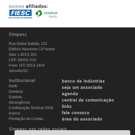
somos
afiliados:
Simpesc
Rua Abdon Batista, 121
Edifício Hannover 13º Andar
Sala 1.301/1.302
CEP: 89201-010
Fone: (47) 3013-1454
Joinville/SC
institucional
banco de indústrias
Perfil
seja um associado
Diretoria
agenda
Estatuto
central de comunicação
Abrangência
links
Contribuição Sindical 2026
fale conosco
Acervo
Prestação de Contas
área do associado
Simpesc nas redes sociais