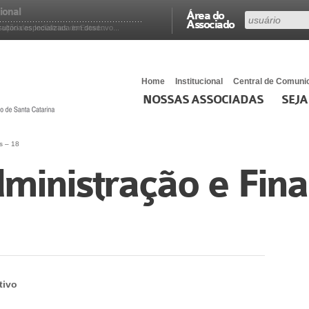
ional
Área do
Associado
ão das Indústrias do Estad...
ltoria especializada em desenvo...
Home
Institucional
Central de Comuni
NOSSAS ASSOCIADAS
SEJA
s – 18
ministração e Fina
tivo