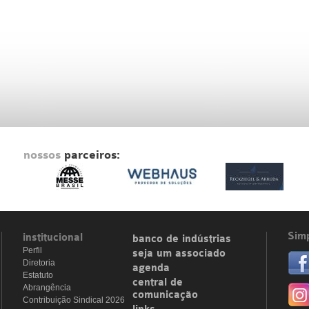
nossos
parceiros:
Simp
institucional
banco de indústrias
Perfil
seja um associado
Diretoria
agenda
Estatuto
central de
Abrangência
comunicação
Contribuição Sindical 2026