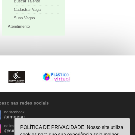
Buscar Talento
Cadastrar Vaga
Suas Vagas
Atendimento
esc nas redes sociais
no facebook
/simpesc
no instagram
POLÍTICA DE PRIVACIDADE: Nosso site utiliza
@simpescplasticos
cookies para que sua experiência seja melhor.