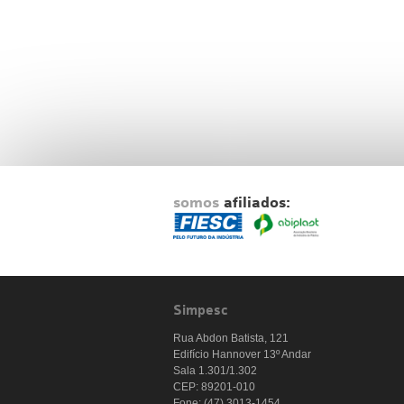
somos
afiliados:
Simpesc
Rua Abdon Batista, 121
Edifício Hannover 13º Andar
Sala 1.301/1.302
CEP: 89201-010
Fone: (47) 3013-1454