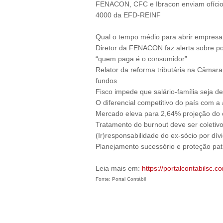
FENACON, CFC e Ibracon enviam ofício 
4000 da EFD-REINF
Qual o tempo médio para abrir empresa
Diretor da FENACON faz alerta sobre po
“quem paga é o consumidor”
Relator da reforma tributária na Câmar
fundos
Fisco impede que salário-família seja
O diferencial competitivo do país com a
Mercado eleva para 2,64% projeção do
Tratamento do burnout deve ser coletivo,
(Ir)responsabilidade do ex-sócio por dív
Planejamento sucessório e proteção patr
Leia mais em:
https://portalcontabilsc.co
Fonte: Portal Contábil