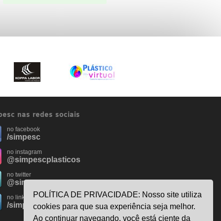
esc nas redes sociais
no facebook
/simpesc
no instagram
@simpescplasticos
no twitter
@simpesc
POLÍTICA DE PRIVACIDADE: Nosso site utiliza
no linkedin
/simpesc
cookies para que sua experiência seja melhor.
Ao continuar navegando, você está ciente da