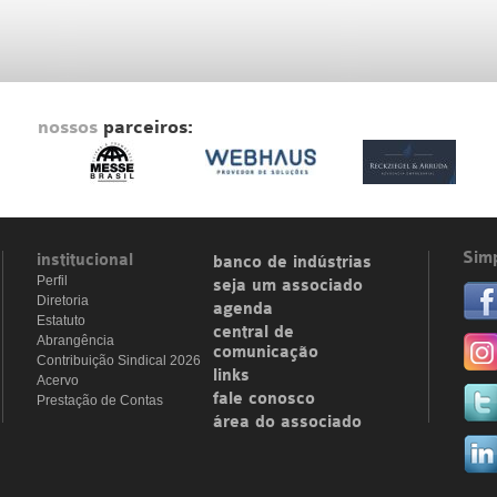
nossos
parceiros:
Simp
institucional
banco de indústrias
Perfil
seja um associado
Diretoria
agenda
Estatuto
central de
Abrangência
comunicação
Contribuição Sindical 2026
links
Acervo
fale conosco
Prestação de Contas
área do associado