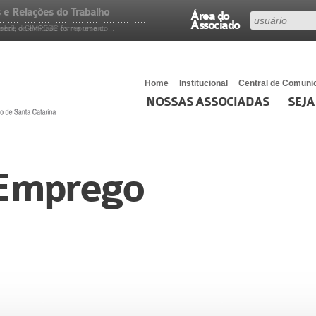
e Relações do Trabalho
Área do
Associado
abril, o SIMPESC forma uma co...
ede da entidade os represent...
Home
Institucional
Central de Comuni
NOSSAS ASSOCIADAS
SEJA
 Emprego