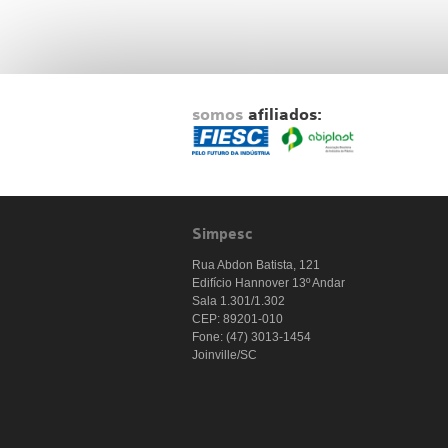
somos
afiliados:
Simpesc
Rua Abdon Batista, 121
Edifício Hannover 13º Andar
Sala 1.301/1.302
CEP: 89201-010
Fone: (47) 3013-1454
Joinville/SC